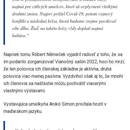
najmä pre citlivých umelcov, ktorí sú ovplyvnení všetkými
druhmi zmien. Najprv prišiel Covid-19, potom vojnový
konflikt a následná kríza, ktorú budeme zrejme pociťovať
ešte dlho. Žiaľ, na takéto krízy vždy doplatí najmä
kultúra.“
Napriek tomu Róbert Němeček vyjadril radosť z toho, že sa
im podarilo zorganizovať Vianočný salón 2022, hoci ho mrzí,
že len polovica ich členskej základne je aktívna, druhá
polovica viac-menej pasívna. Vyzdvihol však aj to, že mnohí
ich členovia sa našťastie môžu pochváliť viacerými
vlastnými výstavami.
Vystavujúca umelkyňa Anikó Simon privítala hostí v
maďarskom jazyku.