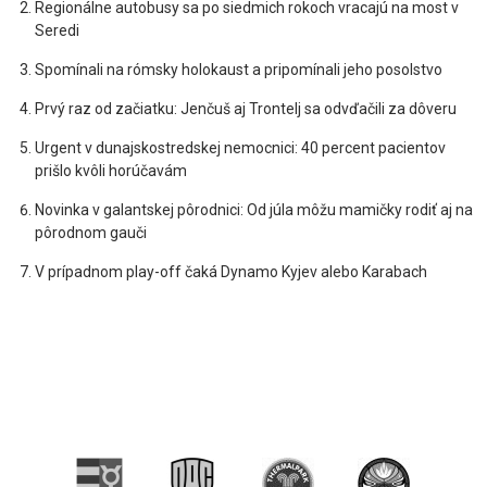
Regionálne autobusy sa po siedmich rokoch vracajú na most v
Seredi
Spomínali na rómsky holokaust a pripomínali jeho posolstvo
Prvý raz od začiatku: Jenčuš aj Trontelj sa odvďačili za dôveru
Urgent v dunajskostredskej nemocnici: 40 percent pacientov
prišlo kvôli horúčavám
Novinka v galantskej pôrodnici: Od júla môžu mamičky rodiť aj na
pôrodnom gauči
V prípadnom play-off čaká Dynamo Kyjev alebo Karabach