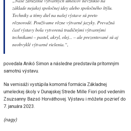
„Naše združenie výtvarných umelcov nevzniklo na
základe nejakej spoločnej idey alebo spoločného štýlu.
Techniky a témy diel na našej výstave sú preto
rôznorodé. Používame rôzne výtvarné jazyky. Prevažná
časť výstavy bola vytvorená tradičnými výtvarnými
technikami – pastel, akryl, olej... – ale prezentované sú aj
neobvyklé výtvarné riešenia.“,
povedala Anikó Simon a následne predstavila prítomným
samotnú výstavu.
Na vernisáži vystúpila komorná formácia Základnej
umeleckej školy v Dunajskej Strede Mille Fiori pod vedením
Zsuzsanny Bazsó Horváthovej. Výstavu i môžete pozrieť do
7. januára 2023.
(nagy)