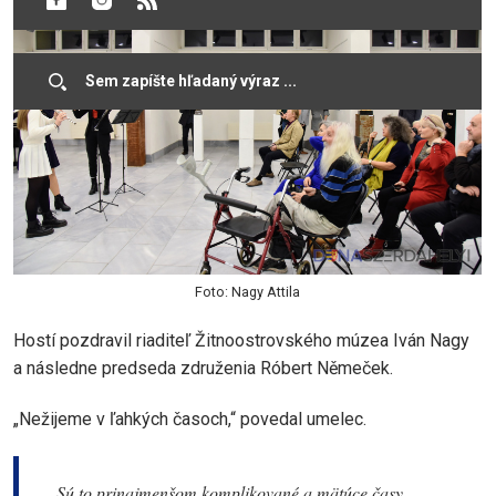
Foto: Nagy Attila
Hostí pozdravil riaditeľ Žitnoostrovského múzea Iván Nagy
a následne predseda združenia Róbert Němeček.
„Nežijeme v ľahkých časoch,“ povedal umelec.
„Sú to prinajmenšom komplikované a mätúce časy,