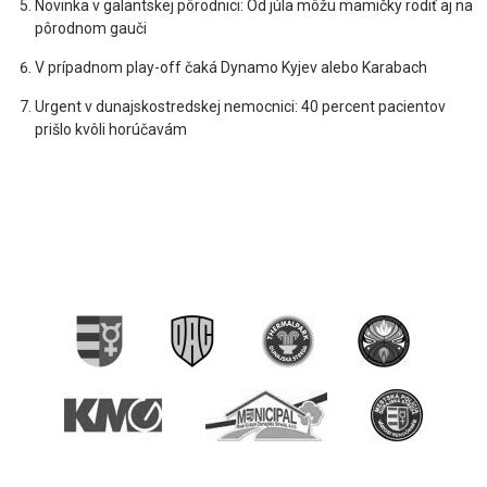
Novinka v galantskej pôrodnici: Od júla môžu mamičky rodiť aj na
pôrodnom gauči
V prípadnom play-off čaká Dynamo Kyjev alebo Karabach
Urgent v dunajskostredskej nemocnici: 40 percent pacientov
prišlo kvôli horúčavám