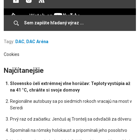
Tagy:
DAC
,
DAC Aréna
Cookies
Najčítanejšie
Slovensko čelí extrémnej vlne horúčav: Teploty vystúpia až
na 41 °C, chráňte si svoje domovy
Regionálne autobusy sa po siedmich rokoch vracajú na most v
Seredi
Prvý raz od začiatku: Jenčuš aj Trontelj sa odvďačili za dôveru
Spomínali na rómsky holokaust a pripomínali jeho posolstvo