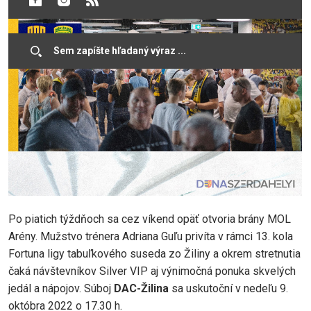
Po piatich týždňoch sa cez víkend opäť otvoria brány MOL
Arény. Mužstvo trénera Adriana Guľu privíta v rámci 13. kola
Fortuna ligy tabuľkového suseda zo Žiliny a okrem stretnutia
čaká návštevníkov Silver VIP aj výnimočná ponuka skvelých
jedál a nápojov. Súboj
DAC-Žilina
sa uskutoční v nedeľu 9.
októbra 2022 o 17.30 h.