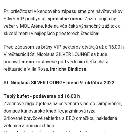
Pri príležitosti víkendového zápasu sme pre návštevníkov
Silver VIP prichystali
špeciálne menu
. Zažite príjemný
večer v MOL Aréne, kde na vás čaká výnimočný zážitok a
skvelé menu v najlepších priestoroch štadióna!
Pred zápasom sa brány VIP sektorov otvárajú už o 16.00 h.
V reštaurácii St. Nicolaus SILVER LOUNGE sa bude
podávať
menu
zostavené pod vedením šéfkuchára
reštaurácie Villa Rosa,
Imricha Bindicsa
.
St. Nicolaus SILVER LOUNGE menu 9. októbra 2022
Teplý bufet - podávame od 16.00 h
Zverinové ragú z jeleňa na červenom víne so šampiňónmi,
domáce karlovarské knedlíky, jazmínová ryža
Grilované bravčové rebierka s BBQ omáčkou, nakladaná
zelenina a domáci chlieb