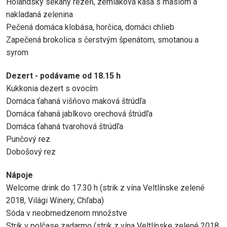
Holandský sekaný rezeň, zemiaková kaša s maslom a
nakladaná zelenina
Pečená domáca klobása, horčica, domáci chlieb
Zapečená brokolica s čerstvým špenátom, smotanou a
syrom
Dezert - podávame od 18.15 h
Kukkonia dezert s ovocím
Domáca ťahaná višňovo maková štrúdľa
Domáca ťahaná jablkovo orechová štrúdľa
Domáca ťahaná tvarohová štrúdľa
Punčový rez
Dobošový rez
Nápoje
Welcome drink do 17.30 h (strik z vína Veltlínske zelené
2018, Világi Winery, Chľaba)
Sóda v neobmedzenom množstve
Strik v polčase zadarmo (strik z vína Veltlínske zelené 2018,