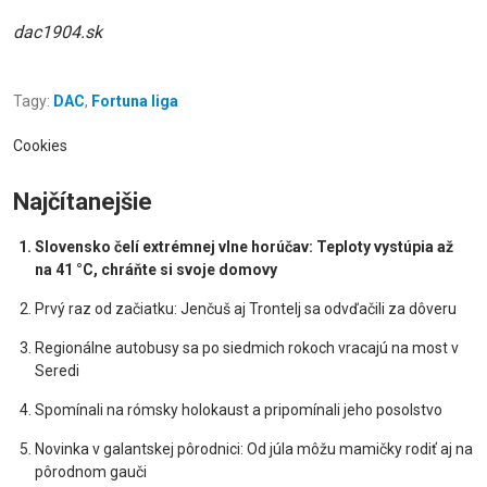
dac1904.sk
Tagy:
DAC
,
Fortuna liga
Cookies
Najčítanejšie
Slovensko čelí extrémnej vlne horúčav: Teploty vystúpia až
na 41 °C, chráňte si svoje domovy
Prvý raz od začiatku: Jenčuš aj Trontelj sa odvďačili za dôveru
Regionálne autobusy sa po siedmich rokoch vracajú na most v
Seredi
Spomínali na rómsky holokaust a pripomínali jeho posolstvo
Novinka v galantskej pôrodnici: Od júla môžu mamičky rodiť aj na
pôrodnom gauči