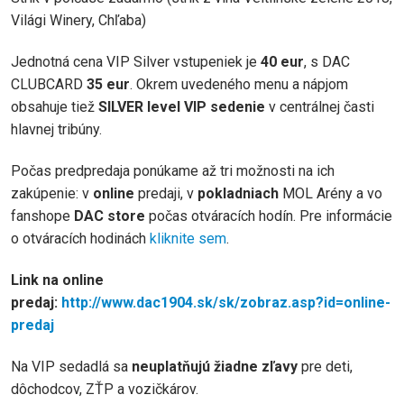
Világi Winery, Chľaba)
Jednotná cena VIP Silver vstupeniek je
40 eur
, s DAC
CLUBCARD
35 eur
. Okrem uvedeného menu a nápjom
obsahuje tiež
SILVER level VIP sedenie
v centrálnej časti
hlavnej tribúny.
Počas predpredaja ponúkame až tri možnosti na ich
zakúpenie: v
online
predaji, v
pokladniach
MOL Arény a vo
fanshope
DAC store
počas otváracích hodín. Pre informácie
o otváracích hodinách
kliknite sem
.
Link na online
predaj:
http://www.dac1904.sk/sk/zobraz.asp?id=online-
predaj
Na VIP sedadlá sa
neuplatňujú žiadne zľavy
pre deti,
dôchodcov, ZŤP a vozičkárov.