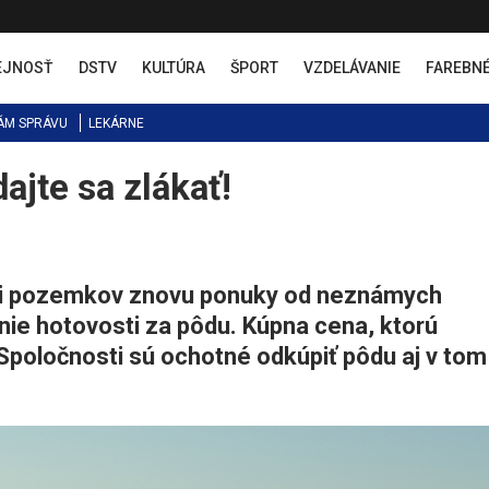
EJNOSŤ
DSTV
KULTÚRA
ŠPORT
VZDELÁVANIE
FAREBN
ÁM SPRÁVU
LEKÁRNE
ajte sa zlákať!
íci pozemkov znovu ponuky od neznámych
nie hotovosti za pôdu. Kúpna cena, ktorú
Spoločnosti sú ochotné odkúpiť pôdu aj v tom