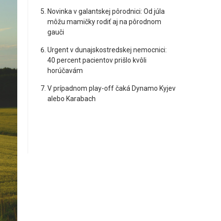
Novinka v galantskej pôrodnici: Od júla
môžu mamičky rodiť aj na pôrodnom
gauči
Urgent v dunajskostredskej nemocnici:
40 percent pacientov prišlo kvôli
horúčavám
V prípadnom play-off čaká Dynamo Kyjev
alebo Karabach