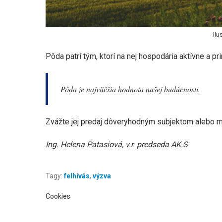
Ilu
Pôda patrí tým, ktorí na nej hospodária aktívne a p
Pôda je najväčšia hodnota našej budúcnosti.
Zvážte jej predaj dôveryhodným subjektom alebo 
Ing. Helena Patasiová, v.r. predseda AK.S
Tagy:
felhívás
,
výzva
Cookies