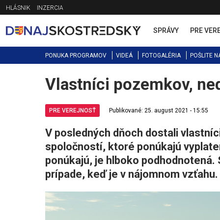
Jump
HLÁSNIK
INZERCIA
to
navigation
SPRÁVY
PRE VER
PONUKA PROGRAMOV
VIDEÁ
FOTOGALÉRIA
POŠLITE N
Vlastníci pozemkov, ned
Back
to
top
PRE VEREJNOSŤ
Publikované: 25. august 2021 - 15:55
V posledných dňoch dostali vlastn
spoločností, ktoré ponúkajú vyplate
ponúkajú, je hlboko podhodnotená. 
prípade, keď je v nájomnom vzťahu.