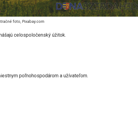
stračné foto, Pixabay.com
rinášajú celospoločenský úžitok.
miestnym poľnohospodárom a užívateľom.