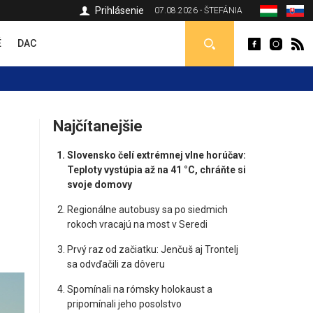
Prihlásenie
07.08.2026 - ŠTEFÁNIA
É
DAC
Najčítanejšie
Slovensko čelí extrémnej vlne horúčav:
Teploty vystúpia až na 41 °C, chráňte si
svoje domovy
Regionálne autobusy sa po siedmich
rokoch vracajú na most v Seredi
Prvý raz od začiatku: Jenčuš aj Trontelj
sa odvďačili za dôveru
Spomínali na rómsky holokaust a
pripomínali jeho posolstvo