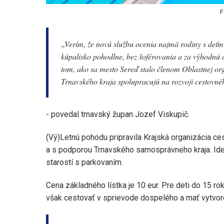
F
„Verím, že novú službu ocenia najmä rodiny s deťmi,
kúpalisko pohodlne, bez šoférovania a za výhodnú c
tom, ako sa mesto Sereď stalo členom Oblastnej or
Trnavského kraja spolupracujú na rozvoji cestovné
- povedal trnavský župan Jozef Viskupič.
(Vý)Letnú pohodu pripravila Krajská organizácia ce
a s podporou Trnavského samosprávneho kraja. Ide 
starostí s parkovaním.
Cena základného lístka je 10 eur. Pre deti do 15 r
však cestovať v sprievode dospelého a mať vytvore