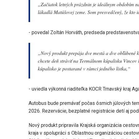
„Začiatok letných prázdnin je ideálnym obdobím na 
lákadlá Matúšovej zeme. Som presvedčený, že kto ich
- povedal Zoltán Horváth, predseda predstavenst
„Nový produkt prepája dve mestá a dve obľúbené kúpa
chcete deň stráviť na Termálnom kúpalisku Vincov
kúpalisko je postarané v rámci jedného lístka,“
- uviedla výkonná riaditeľka KOCR Trnavský kraj Ag
Autobus bude premávať počas ôsmich júlových termínov
2026. Rezervácie, bezplatné registrácie detí aj p
Nový produkt pripravila Krajská organizácia cest
kraja v spolupráci s Oblastnou organizáciou cest