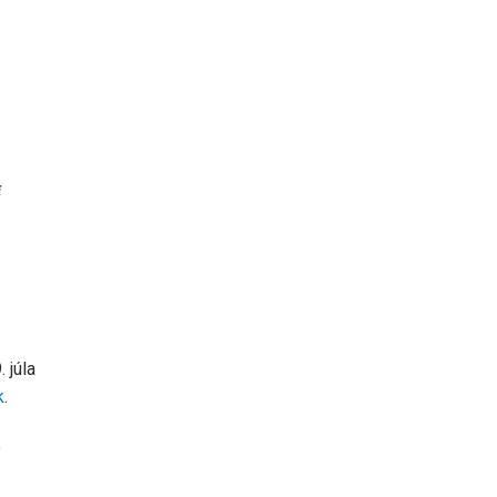
i
 júla
k
.
o