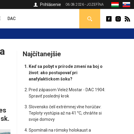
Prihlásenie
06.08.2026 - JOZEFÍNA
É
DAC
a
Najčítanejšie
Keď sa pobyt v prírode zmení na boj o
život: ako postupovať pri
anafylaktickom šoku?
Pred zápasom Velež Mostar - DAC 1904:
Spraviť posledný krok
Slovensko čelí extrémnej vlne horúčav:
es
Teploty vystúpia až na 41 °C, chráňte si
.sk.
svoje domovy
Spomínali na rómsky holokaust a