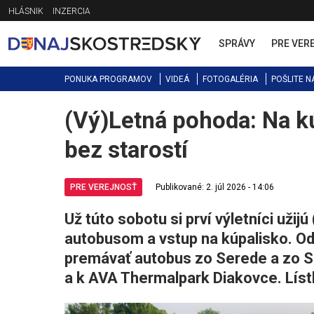
Jump
HLÁSNIK
INZERCIA
to
navigation
SPRÁVY
PRE VER
PONUKA PROGRAMOV
VIDEÁ
FOTOGALÉRIA
POŠLITE N
(Vý)Letná pohoda: Na k
Back
to
bez starostí
top
PRE VEREJNOSŤ
Publikované: 2. júl 2026 - 14:06
Už túto sobotu si prví výletníci uži
autobusom a vstup na kúpalisko. Od 
premávať autobus zo Serede a zo S
a k AVA Thermalpark Diakovce. Líst