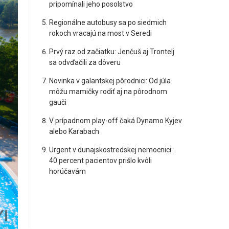
pripomínali jeho posolstvo
Regionálne autobusy sa po siedmich
rokoch vracajú na most v Seredi
Prvý raz od začiatku: Jenčuš aj Trontelj
sa odvďačili za dôveru
Novinka v galantskej pôrodnici: Od júla
môžu mamičky rodiť aj na pôrodnom
gauči
V prípadnom play-off čaká Dynamo Kyjev
alebo Karabach
Urgent v dunajskostredskej nemocnici:
40 percent pacientov prišlo kvôli
horúčavám