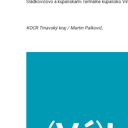
Sládkovičovo a kúpaliskami Termálne kúpalisko Vi
KOCR Trnavský kraj / Martin Palkovič,