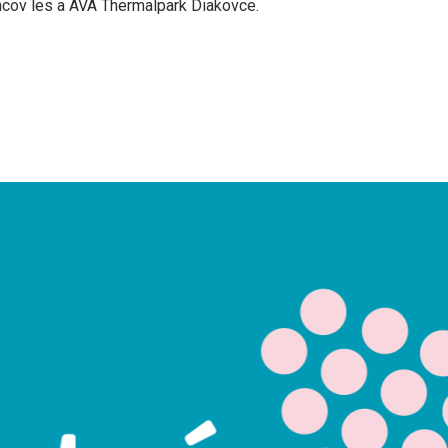
ncov les a AVA Thermalpark Diakovce.