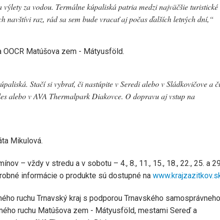
výlety za vodou. Termálne kúpaliská patria medzi najväčšie turistické
 navštívi raz, rád sa sem bude vracať aj počas ďalších letných dní,“
va OOCR Matúšova zem - Mátyusföld.
liská. Stačí si vybrať, či nastúpite v Seredi alebo v Sládkovičove a č
 les alebo v AVA Thermalpark Diakovce. O dopravu aj vstup na
áta Mikulová.
 – vždy v stredu a v sobotu – 4., 8., 11., 15., 18., 22., 25. a 29.
odrobné informácie o produkte sú dostupné na
www.krajzazitkov.s
ovného ruchu Trnavský kraj s podporou Trnavského samosprávneh
ovného ruchu Matúšova zem - Mátyusföld, mestami Sereď a