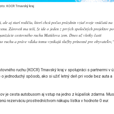
oto: KOCR Trnavský kraj
 ale aj starí rodičia, ktorí chcú počas prázdnin vziať svoje vnúčatá na
enu. Zároveň ma teší, že ide o jeden z prvých spoločných projektov po
ganizácie cestovného ruchu Matúšova zem. Dnes už všetky časti
ho ruchu a práve vďaka tomu vznikajú služby prínosné pre obyvateľov,
stovného ruchu (KOCR) Trnavský kraj v spolupráci s partnermi v 
o jednoduchý spôsob, ako si užiť letný deň pri vode bez auta a
okov je cesta autobusom aj vstup na jedno z kúpalísk zdarma. Mus
nú rezerváciu prostredníctvom nákupu lístka v hodnote 0 eur.