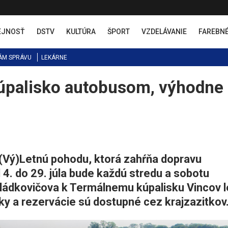
EJNOSŤ
DSTV
KULTÚRA
ŠPORT
VZDELÁVANIE
FAREBN
ÁM SPRÁVU
LEKÁRNE
úpalisko autobusom, výhodne 
jú (Vý)Letnú pohodu, ktorá zahŕňa dopravu
4. do 29. júla bude každú stredu a sobotu
ládkovičova k Termálnemu kúpalisku Vincov l
ky a rezervácie sú dostupné cez krajzazitkov