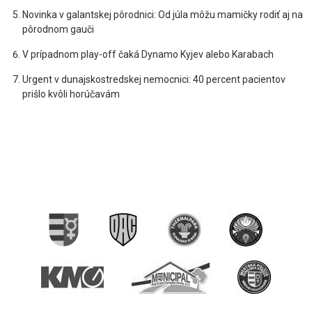
Novinka v galantskej pôrodnici: Od júla môžu mamičky rodiť aj na
pôrodnom gauči
V prípadnom play-off čaká Dynamo Kyjev alebo Karabach
Urgent v dunajskostredskej nemocnici: 40 percent pacientov
prišlo kvôli horúčavám