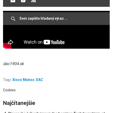
Prvý rozhovor s novým trénerom Xiscom Muňozom.
dac1904.sk
Tagy:
Xisco Muňoz
,
DAC
Cookies
Najčítanejšie