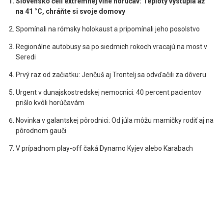
Slovensko čelí extrémnej vlne horúčav: Teploty vystúpia až
na 41 °C, chráňte si svoje domovy
Spomínali na rómsky holokaust a pripomínali jeho posolstvo
Regionálne autobusy sa po siedmich rokoch vracajú na most v
Seredi
Prvý raz od začiatku: Jenčuš aj Trontelj sa odvďačili za dôveru
Urgent v dunajskostredskej nemocnici: 40 percent pacientov
prišlo kvôli horúčavám
Novinka v galantskej pôrodnici: Od júla môžu mamičky rodiť aj na
pôrodnom gauči
V prípadnom play-off čaká Dynamo Kyjev alebo Karabach