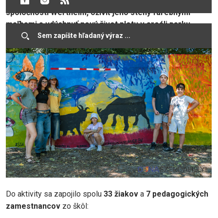
Cieľom podujatia bolo skrášliť verejne prístupný park
spoločnosti Wertheim, oživiť jeho steny farebnými
maľbami a vdýchnuť nový život plotu v areáli parku.
Do aktivity sa zapojilo spolu
33 žiakov
a
7 pedagogických
zamestnancov
zo škôl: