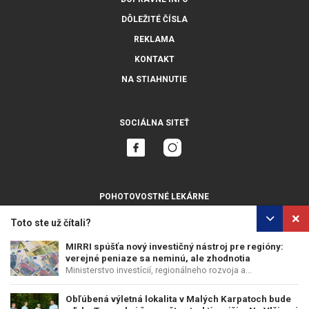
DÔLEŽITÉ ČÍSLA
REKLAMA
KONTAKT
NA STIAHNUTIE
SOCIÁLNA SITEŤ
POHOTOVOSTNÉ LEKÁRNE
ZOBRAZIŤ VŠETKY
Toto ste už čítali?
MIRRI spúšťa nový investičný nástroj pre regióny:
verejné peniaze sa neminú, ale zhodnotia
Ministerstvo investícií, regionálneho rozvoja a...
OCHRANA OSOBNÝCH ÚDAJOV
POUŽÍVANIE COOKIES
Obľúbená výletná lokalita v Malých Karpatoch bude
COPYRIGHT © PERFECTS, A.S.
WEB DESIGN
:
EPIX MEDIA