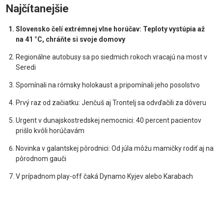
Najčítanejšie
Slovensko čelí extrémnej vlne horúčav: Teploty vystúpia až
na 41 °C, chráňte si svoje domovy
Regionálne autobusy sa po siedmich rokoch vracajú na most v
Seredi
Spomínali na rómsky holokaust a pripomínali jeho posolstvo
Prvý raz od začiatku: Jenčuš aj Trontelj sa odvďačili za dôveru
Urgent v dunajskostredskej nemocnici: 40 percent pacientov
prišlo kvôli horúčavám
Novinka v galantskej pôrodnici: Od júla môžu mamičky rodiť aj na
pôrodnom gauči
V prípadnom play-off čaká Dynamo Kyjev alebo Karabach