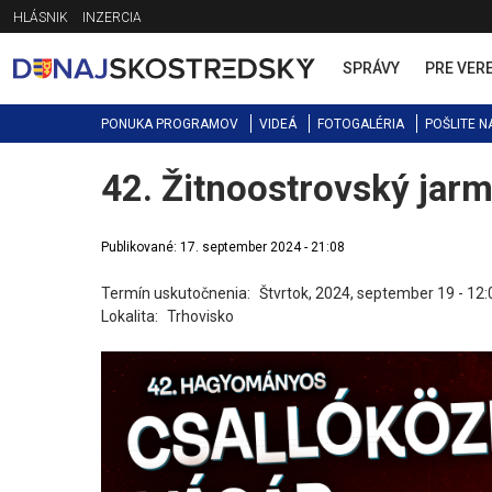
Jump
HLÁSNIK
INZERCIA
to
navigation
SPRÁVY
PRE VER
PONUKA PROGRAMOV
VIDEÁ
FOTOGALÉRIA
POŠLITE N
42. Žitnoostrovský jar
Back
to
top
Publikované: 17. september 2024 - 21:08
Termín uskutočnenia:
Štvrtok, 2024, september 19 - 12:
Lokalita:
Trhovisko