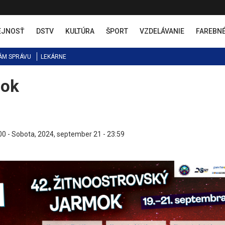
EJNOSŤ
DSTV
KULTÚRA
ŠPORT
VZDELÁVANIE
FAREBN
ÁM SPRÁVU
LEKÁRNE
mok
00
-
Sobota, 2024, september 21 - 23:59