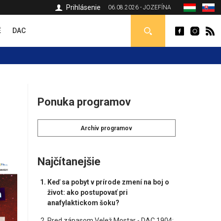
Prihlásenie
06.08.2026 - JOZEFÍNA
É
DAC
Ponuka programov
Archív programov
Najčítanejšie
Keď sa pobyt v prírode zmení na boj o
život: ako postupovať pri
anafylaktickom šoku?
Pred zápasom Velež Mostar - DAC 1904: