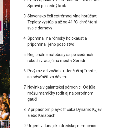
Spraviť posledný krok
Slovensko čelí extrémnej vlne horúčav:
Teploty vystúpia až na 41 °C, chráňte si
svoje domovy
Spomínali na rómsky holokaust a
pripomínali jeho posolstvo
Regionálne autobusy sa po siedmich
rokoch vracajú na most v Seredi
Prvý raz od začiatku: Jenčuš aj Trontelj
sa odvďačili za dôveru
Novinka v galantskej pôrodnici: Od júla
môžu mamičky rodiť aj na pôrodnom
gauči
V prípadnom play-off čaká Dynamo Kyjev
alebo Karabach
Urgent v dunajskostredskej nemocnici: