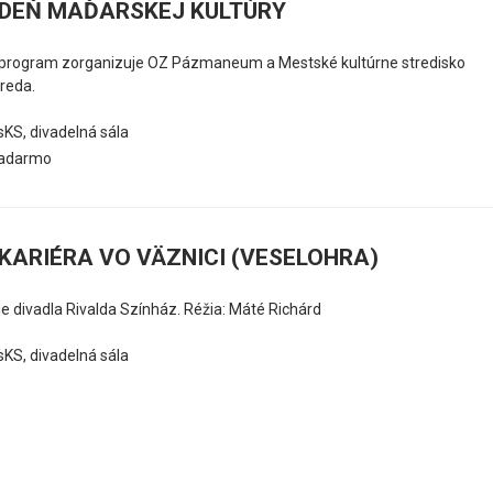
DEŇ MAĎARSKEJ KULTÚRY
 program zorganizuje OZ Pázmaneum a Mestské kultúrne stredisko
reda.
KS, divadelná sála
adarmo
KARIÉRA VO VÄZNICI (VESELOHRA)
e divadla Rivalda Színház. Réžia: Máté Richárd
KS, divadelná sála