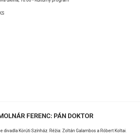
ivá dielňa, 16.00 - Kultúrny program
KS
MOLNÁR FERENC: PÁN DOKTOR
e divadla Körúti Színház. Réžia: Zoltán Galambos a Róbert Koltai.