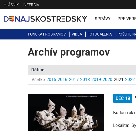
Jump
HLÁSNIK
INZERCIA
to
navigation
SPRÁVY
PRE VER
PONUKA PROGRAMOV
VIDEÁ
FOTOGALÉRIA
POŠLITE N
Archív programov
Back
to
top
Dátum
Všetko
2015
2016
2017
2018
2019
2020
2021
2022
DEC 18
Budúci rok 
Lokalita:
S