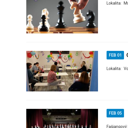
Lokalita:
M
FEB 01
Lokalita:
V
FEB 05
Fašiangový 