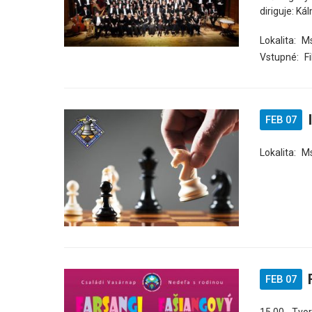
diriguje: K
Lokalita:
Ms
Vstupné:
F
FEB 07
Lokalita:
M
FEB 07