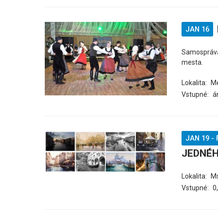
JAN 16
Samospráva 
mesta.
Lokalita:
Me
Vstupné:
á
JAN 19
-
JEDNÉ
Lokalita:
M
Vstupné:
0