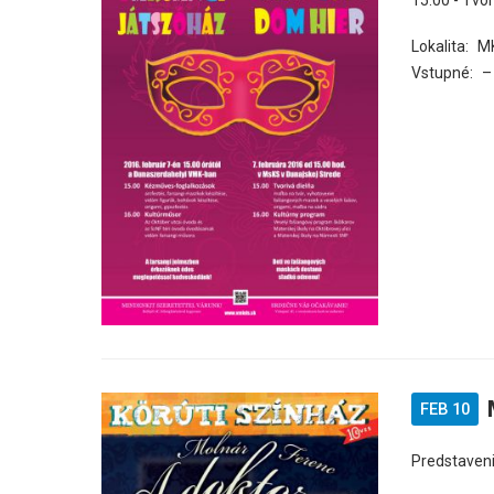
15.00 - Tvor
Lokalita:
M
Vstupné:
–
FEB 10
Predstaveni