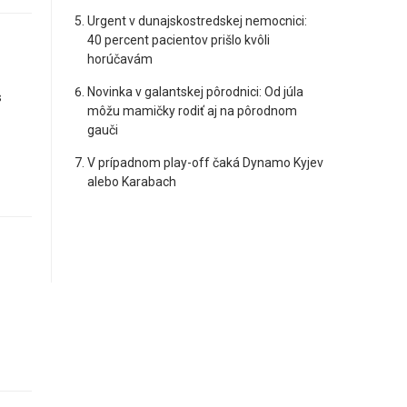
Urgent v dunajskostredskej nemocnici:
40 percent pacientov prišlo kvôli
horúčavám
Novinka v galantskej pôrodnici: Od júla
s
môžu mamičky rodiť aj na pôrodnom
gauči
V prípadnom play-off čaká Dynamo Kyjev
alebo Karabach