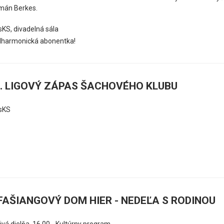
álmán Berkes.
KS, divadelná sála
ilharmonická abonentka!
I. LIGOVÝ ZÁPAS ŠACHOVÉHO KLUBU
sKS
FAŠIANGOVÝ DOM HIER - NEDEĽA S RODINOU