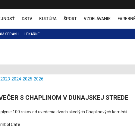
EJNOSŤ
DSTV
KULTÚRA
ŠPORT
VZDELÁVANIE
FAREBN
ÁM SPRÁVU
LEKÁRNE
2023
2024
2025
2026
VEČER S CHAPLINOM V DUNAJSKEJ STREDE
uplynie 100 rokov od uvedenia dvoch skvelých Chaplinových komédií
ymbol Cafe