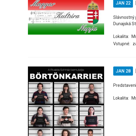
JAN 22
Slávnostný
Dunajská St
Lokalita:
Ms
Vstupné:
z
JAN 28
Predstaveni
Lokalita:
Ms