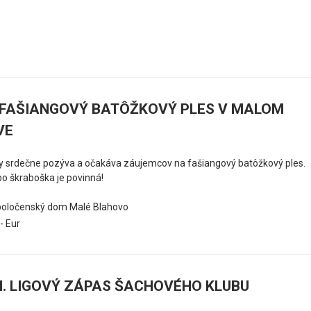
FAŠIANGOVÝ BATÔŽKOVÝ PLES V MALOM
VE
y srdečne pozýva a očakáva záujemcov na fašiangový batôžkový ples.
o škraboška je povinná!
oločenský dom Malé Blahovo
,- Eur
I. LIGOVÝ ZÁPAS ŠACHOVÉHO KLUBU