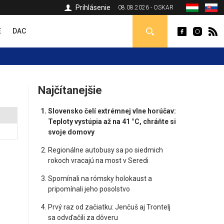
Prihlásenie
08.08.2026 - OSKAR
É
DAC
Najčítanejšie
Slovensko čelí extrémnej vlne horúčav:
Teploty vystúpia až na 41 °C, chráňte si
svoje domovy
Regionálne autobusy sa po siedmich
rokoch vracajú na most v Seredi
Spomínali na rómsky holokaust a
pripomínali jeho posolstvo
Prvý raz od začiatku: Jenčuš aj Trontelj
sa odvďačili za dôveru