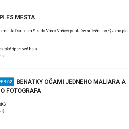
PLES MESTA
mesta Dunajská Streda Vás a Vašich priateľov srdečne pozýva na ple
stská športová hala
no
BENÁTKY OČAMI JEDNÉHO MALIARA A
FEB 02
HO FOTOGRAFA
sKS
,- €