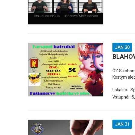
JAN 30
BLAHO
OZ Sikabon
Kostým aleb
Lokalita:
Sp
Vstupné:
5
JAN 31