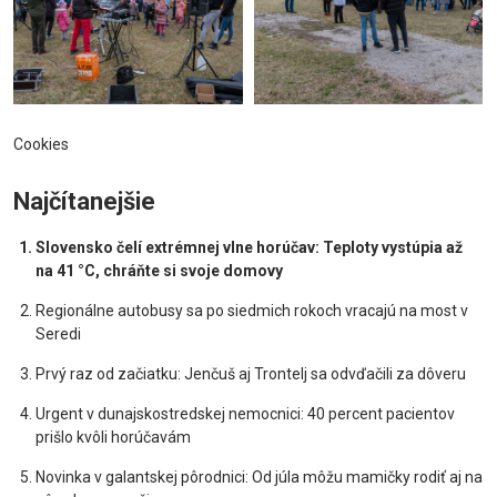
Cookies
Najčítanejšie
Slovensko čelí extrémnej vlne horúčav: Teploty vystúpia až
na 41 °C, chráňte si svoje domovy
Regionálne autobusy sa po siedmich rokoch vracajú na most v
Seredi
Prvý raz od začiatku: Jenčuš aj Trontelj sa odvďačili za dôveru
Urgent v dunajskostredskej nemocnici: 40 percent pacientov
prišlo kvôli horúčavám
Novinka v galantskej pôrodnici: Od júla môžu mamičky rodiť aj na