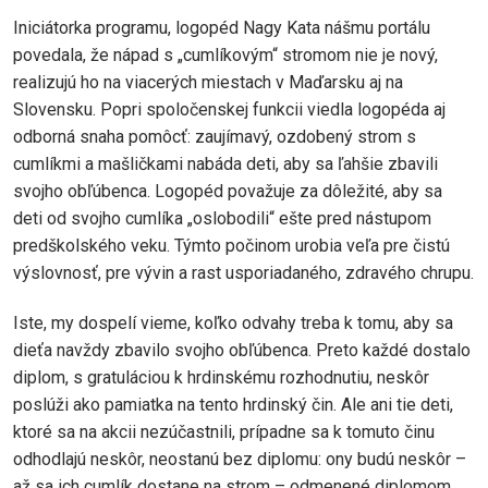
Iniciátorka programu, logopéd Nagy Kata nášmu portálu
povedala, že nápad s „cumlíkovým“ stromom nie je nový,
realizujú ho na viacerých miestach v Maďarsku aj na
Slovensku. Popri spoločenskej funkcii viedla logopéda aj
odborná snaha pomôcť: zaujímavý, ozdobený strom s
cumlíkmi a mašličkami nabáda deti, aby sa ľahšie zbavili
svojho obľúbenca. Logopéd považuje za dôležité, aby sa
deti od svojho cumlíka „oslobodili“ ešte pred nástupom
predškolského veku. Týmto počinom urobia veľa pre čistú
výslovnosť, pre vývin a rast usporiadaného, zdravého chrupu.
Iste, my dospelí vieme, koľko odvahy treba k tomu, aby sa
dieťa navždy zbavilo svojho obľúbenca. Preto každé dostalo
diplom, s gratuláciou k hrdinskému rozhodnutiu, neskôr
poslúži ako pamiatka na tento hrdinský čin. Ale ani tie deti,
ktoré sa na akcii nezúčastnili, prípadne sa k tomuto činu
odhodlajú neskôr, neostanú bez diplomu: ony budú neskôr –
až sa ich cumlík dostane na strom – odmenené diplomom,