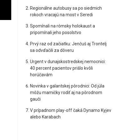
Regionálne autobusy sa po siedmich
rokoch vracajú na most v Seredi
Spomínali na rómsky holokaust a
pripomínali jeho posolstvo
Prvý raz od začiatku: Jenčuš aj Trontelj
sa odvďačili za dôveru
Urgent v dunajskostredskej nemocnici:
40 percent pacientov prišlo kvôli
horúčavám
Novinka v galantskej pôrodnici: Od júla
môžu mamičky rodiť aj na pôrodnom
gauči
V prípadnom play-off čaká Dynamo Kyjev
alebo Karabach