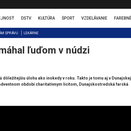
EJNOSŤ
DSTV
KULTÚRA
ŠPORT
VZDELÁVANIE
FAREBN
ÁM SPRÁVU
LEKÁRNE
omáhal ľuďom v núdzi
 dôležitejšiu úlohu ako inokedy v roku. Takto je tomu aj v Dunajskej
adventnom období charitatívnym licitom, Dunajskostredská farská