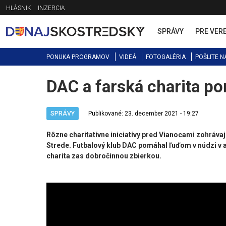
Jump
HLÁSNIK
INZERCIA
to
navigation
SPRÁVY
PRE VER
PONUKA PROGRAMOV
VIDEÁ
FOTOGALÉRIA
POŠLITE N
DAC a farská charita p
Back
to
top
SPRÁVY
Publikované: 23. december 2021 - 19:27
Rôzne charitatívne iniciatívy pred Vianocami zohrávajú
Strede. Futbalový klub DAC pomáhal ľuďom v núdzi v 
charita zas dobročinnou zbierkou.