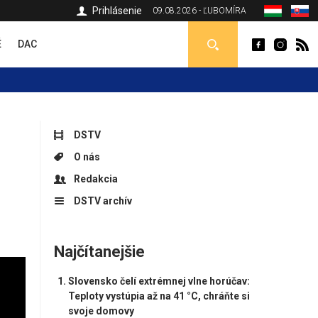
Prihlásenie
09.08.2026 - ĽUBOMÍRA
É
DAC
DSTV
O nás
Redakcia
DSTV archív
Najčítanejšie
Slovensko čelí extrémnej vlne horúčav:
Teploty vystúpia až na 41 °C, chráňte si
svoje domovy