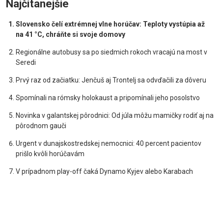
Najčítanejšie
Slovensko čelí extrémnej vlne horúčav: Teploty vystúpia až
na 41 °C, chráňte si svoje domovy
Regionálne autobusy sa po siedmich rokoch vracajú na most v
Seredi
Prvý raz od začiatku: Jenčuš aj Trontelj sa odvďačili za dôveru
Spomínali na rómsky holokaust a pripomínali jeho posolstvo
Novinka v galantskej pôrodnici: Od júla môžu mamičky rodiť aj na
pôrodnom gauči
Urgent v dunajskostredskej nemocnici: 40 percent pacientov
prišlo kvôli horúčavám
V prípadnom play-off čaká Dynamo Kyjev alebo Karabach