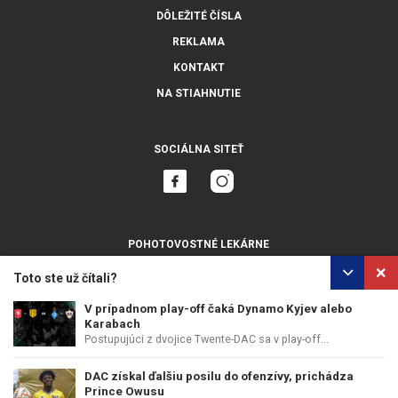
DÔLEŽITÉ ČÍSLA
REKLAMA
KONTAKT
NA STIAHNUTIE
SOCIÁLNA SITEŤ
POHOTOVOSTNÉ LEKÁRNE
ZOBRAZIŤ VŠETKY
Toto ste už čítali?
V prípadnom play-off čaká Dynamo Kyjev alebo
Karabach
Postupujúci z dvojice Twente-DAC sa v play-off...
OCHRANA OSOBNÝCH ÚDAJOV
POUŽÍVANIE COOKIES
DAC získal ďalšiu posilu do ofenzívy, prichádza
COPYRIGHT © PERFECTS, A.S.
WEB DESIGN
:
EPIX MEDIA
Prince Owusu