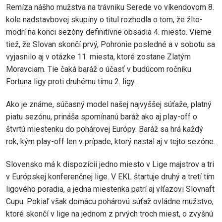
Remíza nášho mužstva na trávniku Serede vo víkendovom 8.
kole nadstavbovej skupiny o titul rozhodla o tom, že žlto-
modrí na konci sezóny definitívne obsadia 4. miesto. Vieme
tiež, že Slovan skončí prvý, Pohronie posledné a v sobotu sa
vyjasnilo aj v otázke 11. miesta, ktoré zostane Zlatým
Moravciam. Tie čaká baráž o účasť v budúcom ročníku
Fortuna ligy proti druhému tímu 2. ligy.
Ako je známe, súčasný model našej najvyššej súťaže, platný
piatu sezónu, prináša spomínanú baráž ako aj play-off o
štvrtú miestenku do pohárovej Európy. Baráž sa hrá každý
rok, kým play-off len v prípade, ktorý nastal aj v tejto sezóne.
Slovensko má k dispozícii jedno miesto v Lige majstrov a tri
v Európskej konferenčnej lige. V EKL štartuje druhý a tretí tím
ligového poradia, a jedna miestenka patrí aj víťazovi Slovnaft
Cupu. Pokiaľ však domácu pohárovú súťaž ovládne mužstvo,
ktoré skončí v lige na jednom z prvých troch miest, o zvyšnú