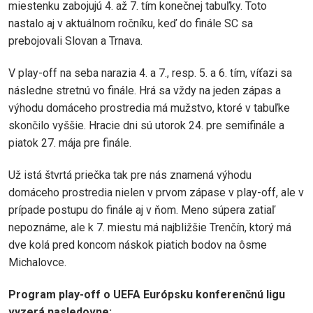
miestenku zabojujú 4. až 7. tím konečnej tabuľky. Toto
nastalo aj v aktuálnom ročníku, keď do finále SC sa
prebojovali Slovan a Trnava.
V play-off na seba narazia 4. a 7., resp. 5. a 6. tím, víťazi sa
následne stretnú vo finále. Hrá sa vždy na jeden zápas a
výhodu domáceho prostredia má mužstvo, ktoré v tabuľke
skončilo vyššie. Hracie dni sú utorok 24. pre semifinále a
piatok 27. mája pre finále.
Už istá štvrtá priečka tak pre nás znamená výhodu
domáceho prostredia nielen v prvom zápase v play-off, ale v
prípade postupu do finále aj v ňom. Meno súpera zatiaľ
nepoznáme, ale k 7. miestu má najbližšie Trenčín, ktorý má
dve kolá pred koncom náskok piatich bodov na ôsme
Michalovce.
Program play-off o UEFA Európsku konferenčnú ligu
vyzerá nasledovne: