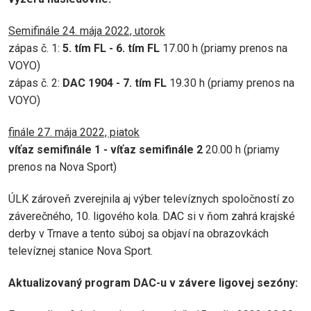
Semifinále 24. mája 2022, utorok
zápas č. 1:
5. tím FL - 6. tím FL
17.00 h (priamy prenos na
VOYO)
zápas č. 2:
DAC 1904 - 7. tím FL
19.30 h (priamy prenos na
VOYO)
finále 27. mája 2022, piatok
víťaz semifinále 1 - víťaz semifinále 2
20.00 h (priamy
prenos na Nova Sport)
ÚLK zároveň zverejnila aj výber televíznych spoločností zo
záverečného, 10. ligového kola. DAC si v ňom zahrá krajské
derby v Trnave a tento súboj sa objaví na obrazovkách
televíznej stanice Nova Sport.
Aktualizovaný program DAC-u v závere ligovej sezóny: