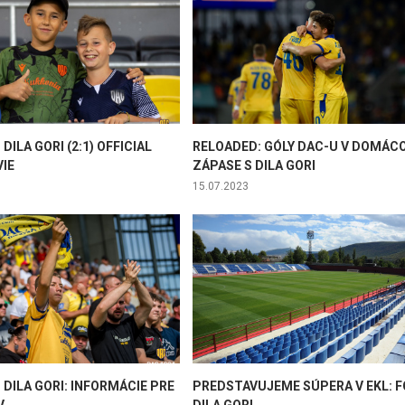
 DILA GORI (2:1) OFFICIAL
RELOADED: GÓLY DAC-U V DOMÁC
IE
ZÁPASE S DILA GORI
15.07.2023
- DILA GORI: INFORMÁCIE PRE
PREDSTAVUJEME SÚPERA V EKL: F