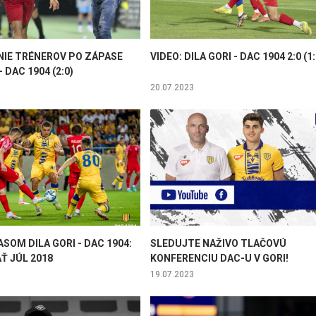
IE TRÉNEROV PO ZÁPASE
VIDEO: DILA GORI - DAC 1904 2:0 (1:
- DAC 1904 (2:0)
20.07.2023
SOM DILA GORI - DAC 1904:
SLEDUJTE NAŽIVO TLAČOVÚ
Ť JÚL 2018
KONFERENCIU DAC-U V GORI!
19.07.2023