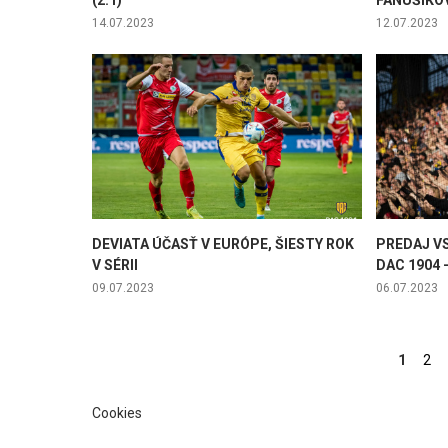
(2:1)
FANÚŠIKO
14.07.2023
12.07.2023
DEVIATA ÚČASŤ V EURÓPE, ŠIESTY ROK
PREDAJ V
V SÉRII
DAC 1904 -
09.07.2023
06.07.2023
Stránky
1
2
Cookies