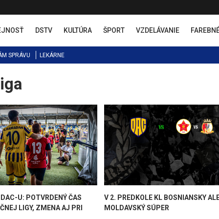
EJNOSŤ
DSTV
KULTÚRA
ŠPORT
VZDELÁVANIE
FAREBN
ÁM SPRÁVU
LEKÁRNE
iga
DAC-U: POTVRDENÝ ČAS
V 2. PREDKOLE KL BOSNIANSKY AL
NEJ LIGY, ZMENA AJ PRI
MOLDAVSKÝ SÚPER