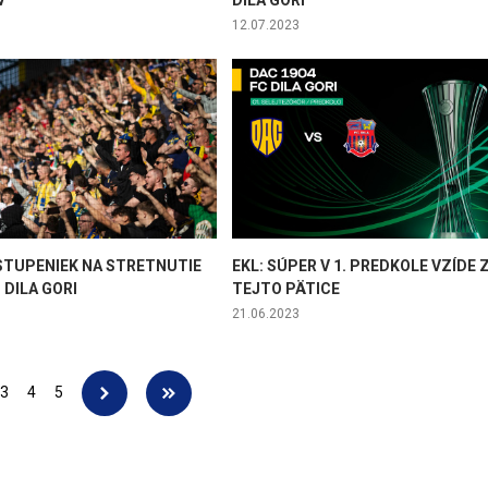
V
DILA GORI
12.07.2023
STUPENIEK NA STRETNUTIE
EKL: SÚPER V 1. PREDKOLE VZÍDE 
 DILA GORI
TEJTO PÄTICE
21.06.2023
3
4
5