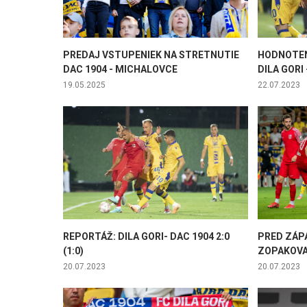
PREDAJ VSTUPENIEK NA STRETNUTIE
HODNOTEN
DAC 1904 - MICHALOVCE
DILA GORI 
19.05.2025
22.07.2023
REPORTÁŽ: DILA GORI- DAC 1904 2:0
PRED ZÁPA
(1:0)
ZOPAKOVA
20.07.2023
20.07.2023