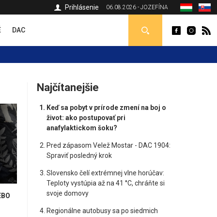
Prihlásenie
06.08.2026 - JOZEFÍNA
É
DAC
Najčítanejšie
Keď sa pobyt v prírode zmení na boj o
život: ako postupovať pri
anafylaktickom šoku?
Pred zápasom Velež Mostar - DAC 1904:
Spraviť posledný krok
Slovensko čelí extrémnej vlne horúčav:
Teploty vystúpia až na 41 °C, chráňte si
svoje domovy
EBO
Regionálne autobusy sa po siedmich