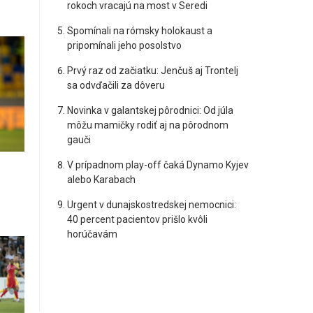
rokoch vracajú na most v Seredi
Spomínali na rómsky holokaust a
pripomínali jeho posolstvo
Prvý raz od začiatku: Jenčuš aj Trontelj
sa odvďačili za dôveru
Novinka v galantskej pôrodnici: Od júla
môžu mamičky rodiť aj na pôrodnom
gauči
V prípadnom play-off čaká Dynamo Kyjev
alebo Karabach
Urgent v dunajskostredskej nemocnici:
40 percent pacientov prišlo kvôli
horúčavám