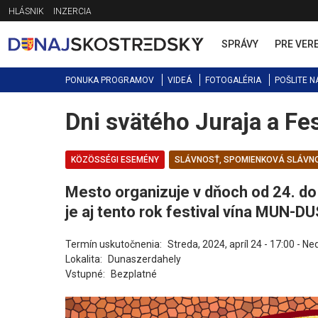
Jump
HLÁSNIK
INZERCIA
to
navigation
SPRÁVY
PRE VER
PONUKA PROGRAMOV
VIDEÁ
FOTOGALÉRIA
POŠLITE N
Dni svätého Juraja a F
Back
to
top
KÖZÖSSÉGI ESEMÉNY
SLÁVNOSŤ, SPOMIENKOVÁ SLÁVN
Mesto organizuje v dňoch od 24. do 
je aj tento rok festival vína MUN-DU
Termín uskutočnenia:
Streda, 2024, apríl 24 - 17:00
-
Ned
Lokalita:
Dunaszerdahely
Vstupné:
Bezplatné