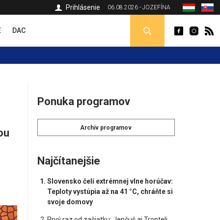
Prihlásenie
06.08.2026 - JOZEFÍNA
É
DAC
Ponuka programov
Archív programov
ou
Najčítanejšie
Slovensko čelí extrémnej vlne horúčav:
Teploty vystúpia až na 41 °C, chráňte si
svoje domovy
Prvý raz od začiatku: Jenčuš aj Trontelj