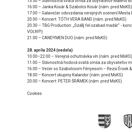
15.30 – Slávnostná svätá omša za obyvateľov Malého Bl
16.00 – Janka Kosár & Szabolcs Kosár (nám. pred MsKS)
17.00 – Galavečer odovzdania verejných ocenení Mesta 
20.00 – Koncert: TÓTH VERA BAND (nám. pred MsKS)
20.30 – TBG Production: „Szállj fel szabad madár” - ko
VOĽNÝ!)
21.00 – CANDYMEN DUO (nám. pred MsKS)
28. apríla 2024 (nedeľa)
10.00–22.00 – Verejná ochutnávka vín (nám. pred MsKS
11.00 – Slávnostná hodová svätá omša za obyvateľov me
16.00 – Večer so Szabolcsom Fényesom – Rezsi Érsek & 
18.00 – Koncert skupiny Kalandor (nám. pred MsKS)
20.00 – Koncert: PETER ŠRÁMEK (nám. pred MsKS)
Cookies