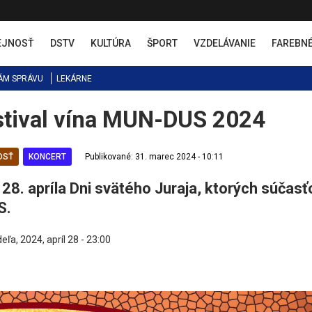
EJNOSŤ
DSTV
KULTÚRA
ŠPORT
VZDELÁVANIE
FAREBN
ÁM SPRÁVU
LEKÁRNE
estival vína MUN-DUS 2024
OSŤ
KONCERT
Publikované: 31. marec 2024 - 10:11
28. apríla Dni svätého Juraja, ktorých súčasť
S.
eľa, 2024, apríl 28 - 23:00