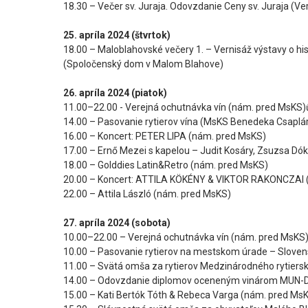
18.30 – Večer sv. Juraja. Odovzdanie Ceny sv. Juraja (Ve
25. apríla 2024 (štvrtok)
18.00 – Maloblahovské večery 1. – Vernisáž výstavy o 
(Spoločenský dom v Malom Blahove)
26. apríla 2024 (piatok)
11.00–22.00 - Verejná ochutnávka vín (nám. pred MsKS)
14.00 – Pasovanie rytierov vína (MsKS Benedeka Csaplár
16.00 – Koncert: PETER LIPA (nám. pred MsKS)
17.00 – Ernő Mezei s kapelou – Judit Kosáry, Zsuzsa Dó
18.00 – Golddies Latin&Retro (nám. pred MsKS)
20.00 – Koncert: ATTILA KÖKÉNY & VIKTOR RAKONCZAI 
22.00 – Attila László (nám. pred MsKS)
27. apríla 2024 (sobota)
10.00–22.00 – Verejná ochutnávka vín (nám. pred MsKS
10.00 – Pasovanie rytierov na mestskom úrade – Slovensk
11.00 – Svätá omša za rytierov Medzinárodného rytierske
14.00 – Odovzdanie diplomov oceneným vinárom MUN-DU
15.00 – Kati Bertók Tóth & Rebeca Varga (nám. pred Ms