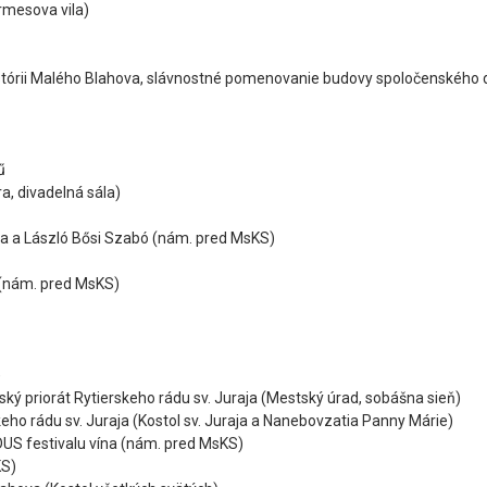
rmesova vila)
histórii Malého Blahova, slávnostné pomenovanie budovy spoločenského
ű
a, divadelná sála)
ka a László Bősi Szabó (nám. pred MsKS)
(nám. pred MsKS)
)
ý priorát Rytierskeho rádu sv. Juraja (Mestský úrad, sobášna sieň)
ho rádu sv. Juraja (Kostol sv. Juraja a Nanebovzatia Panny Márie)
S festivalu vína (nám. pred MsKS)
KS)