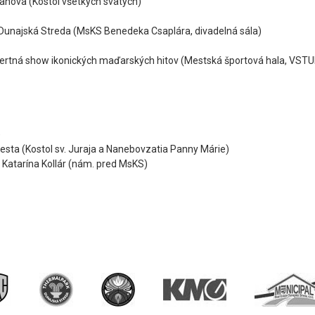
ahova (Kostol všetkých svätých)
Dunajská Streda (MsKS Benedeka Csaplára, divadelná sála)
ncertná show ikonických maďarských hitov (Mestská športová hala, VST
)
sta (Kostol sv. Juraja a Nanebovzatia Panny Márie)
Katarína Kollár (nám. pred MsKS)