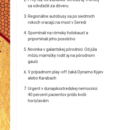
sa odvďačili za dôveru
Regionálne autobusy sa po siedmich
rokoch vracajú na most v Seredi
Spomínali na rómsky holokaust a
pripomínali jeho posolstvo
Novinka v galantskej pôrodnici: Od júla
môžu mamičky rodiť aj na pôrodnom
gauči
V prípadnom play-off čaká Dynamo Kyjev
alebo Karabach
Urgent v dunajskostredskej nemocnici:
40 percent pacientov prišlo kvôli
horúčavám