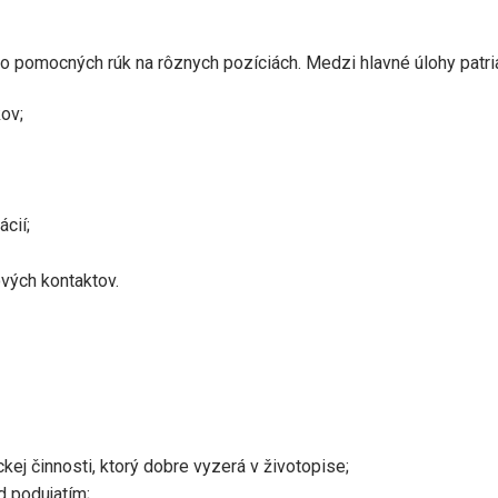
 pomocných rúk na rôznych pozíciách. Medzi hlavné úlohy patri
ov;
cií;
ových kontaktov.
ej činnosti, ktorý dobre vyzerá v životopise;
d podujatím;