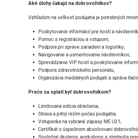
Aké úlohy čakajú na dobrovoľníkov?
Vzhľadom na veľkosť podujatia je potrebných mnoho
Poskytovanie informácií pre hostí a návštevník
Pomoc s registráciou a vstupom;
Podpora pri správe zariadení a logistiky;
Navigovanie a usmerňovanie návštevníkov;
Sprevádzanie VIP hostí a poskytovanie informá
Podpora zdravotníckeho personálu;
Organizácia mediálnych podujatí a správa tlač
Prečo sa oplatí byť dobrovoľníkom?
Limitovaná edícia oblečenia;
Strava a pitný režim počas podujatia;
Vstupenka na vybrané zápasy ME U21;
Certifikát o úspešnom absolvovaní dobrovoľníck
Spoločné školenia, workshopy a stretnutia pre