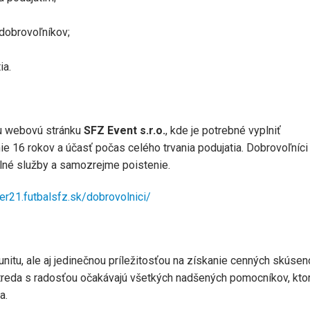
dobrovoľníkov;
ia.
nu webovú stránku
SFZ Event s.r.o.
, kde je potrebné vyplniť
e 16 rokov a účasť počas celého trvania podujatia. Dobrovoľníci
lné služby a samozrejme poistenie.
er21.futbalsfz.sk/dobrovolnici/
itu, ale aj jedinečnou príležitosťou na získanie cenných skúsen
treda s radosťou očakávajú všetkých nadšených pomocníkov, ktor
a.