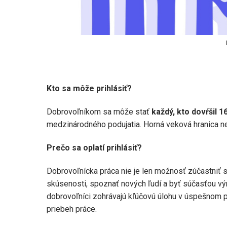
Kto sa môže prihlásiť?
Dobrovoľníkom sa môže stať
každý, kto dovŕšil 1
medzinárodného podujatia. Horná veková hranica neex
Prečo sa oplatí prihlásiť?
Dobrovoľnícka práca nie je len možnosť zúčastniť sa 
skúsenosti, spoznať nových ľudí a byť súčasťou vý
dobrovoľníci zohrávajú kľúčovú úlohu v úspešnom p
priebeh práce.