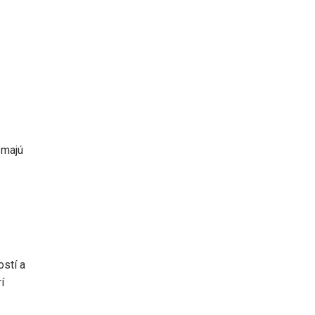
 majú
ostí a
í