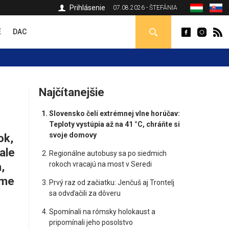
Prihlásenie
07.08.2026 - ŠTEFÁNIA
É
DAC
Najčítanejšie
Slovensko čelí extrémnej vlne horúčav:
Teploty vystúpia až na 41 °C, chráňte si
svoje domovy
ok,
ale
Regionálne autobusy sa po siedmich
rokoch vracajú na most v Seredi
,
sme
Prvý raz od začiatku: Jenčuš aj Trontelj
sa odvďačili za dôveru
Spomínali na rómsky holokaust a
pripomínali jeho posolstvo