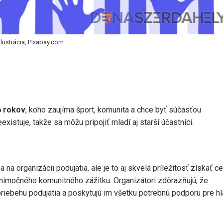
Ilustrácia, Pixabay.com
6 rokov
, koho zaujíma šport, komunita a chce byť súčasťou
istuje, takže sa môžu pripojiť mladí aj starší účastníci.
na organizácii podujatia, ale je to aj skvelá príležitosť získať c
nimočného komunitného zážitku. Organizátori zdôrazňujú, že
riebehu podujatia a poskytujú im všetku potrebnú podporu pre h