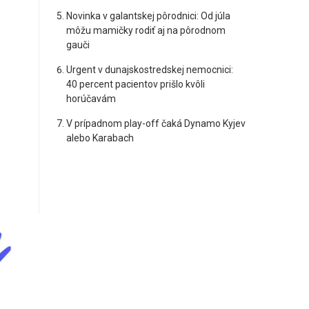
Novinka v galantskej pôrodnici: Od júla
môžu mamičky rodiť aj na pôrodnom
gauči
Urgent v dunajskostredskej nemocnici:
40 percent pacientov prišlo kvôli
horúčavám
V prípadnom play-off čaká Dynamo Kyjev
alebo Karabach