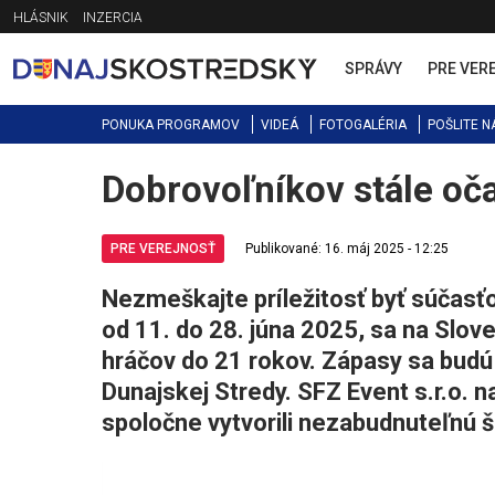
Jump
HLÁSNIK
INZERCIA
to
navigation
SPRÁVY
PRE VER
PONUKA PROGRAMOV
VIDEÁ
FOTOGALÉRIA
POŠLITE N
Dobrovoľníkov stále oč
Back
to
top
PRE VEREJNOSŤ
Publikované: 16. máj 2025 - 12:25
Nezmeškajte príležitosť byť súčasťo
od 11. do 28. júna 2025, sa na Slov
hráčov do 21 rokov. Zápasy sa budú
Dunajskej Stredy. SFZ Event s.r.o. 
spoločne vytvorili nezabudnuteľnú 