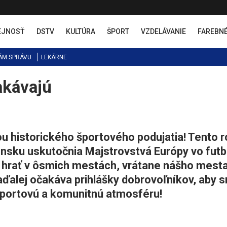
EJNOSŤ
DSTV
KULTÚRA
ŠPORT
VZDELÁVANIE
FAREBN
ÁM SPRÁVU
LEKÁRNE
akávajú
u historického športového podujatia! Tento r
ensku uskutočnia Majstrovstvá Európy vo futb
 hrať v ôsmich mestách, vrátane nášho mesta
naďalej očakáva prihlášky dobrovoľníkov, aby 
športovú a komunitnú atmosféru!