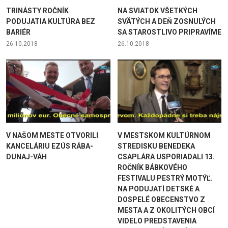
TRINÁSTY ROČNÍK
NA SVIATOK VŠETKÝCH
PODUJATIA KULTÚRA BEZ
SVÄTÝCH A DEŇ ZOSNULÝCH
BARIÉR
SA STAROSTLIVO PRIPRAVÍME
26.10.2018
26.10.2018
V NAŠOM MESTE OTVORILI
V MESTSKOM KULTÚRNOM
KANCELÁRIU EZÚS RÁBA-
STREDISKU BENEDEKA
DUNAJ-VÁH
CSAPLÁRA USPORIADALI 13.
ROČNÍK BÁBKOVÉHO
FESTIVALU PESTRÝ MOTÝĽ.
NA PODUJATÍ DETSKÉ A
DOSPELÉ OBECENSTVO Z
MESTA A Z OKOLITÝCH OBCÍ
VIDELO PREDSTAVENIA