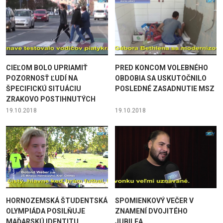
CIEĽOM BOLO UPRIAMIŤ
PRED KONCOM VOLEBNÉHO
POZORNOSŤ ĽUDÍ NA
OBDOBIA SA USKUTOČNILO
ŠPECIFICKÚ SITUÁCIU
POSLEDNÉ ZASADNUTIE MSZ
ZRAKOVO POSTIHNUTÝCH
19.10.2018
19.10.2018
HORNOZEMSKÁ ŠTUDENTSKÁ
SPOMIENKOVÝ VEČER V
OLYMPIÁDA POSILŇUJE
ZNAMENÍ DVOJITÉHO
MAĎARSKÚ IDENTITU
JUBILEA