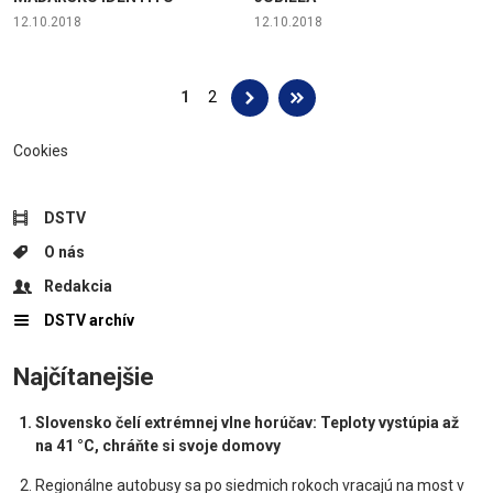
12.10.2018
12.10.2018
Stránky
1
2
Cookies
DSTV
O nás
Redakcia
DSTV archív
Najčítanejšie
Slovensko čelí extrémnej vlne horúčav: Teploty vystúpia až
na 41 °C, chráňte si svoje domovy
Regionálne autobusy sa po siedmich rokoch vracajú na most v