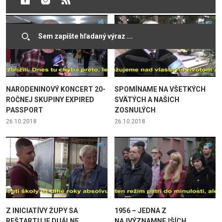
NARODENINOVÝ KONCERT 20-
SPOMÍNAME NA VŠETKÝCH
ROČNEJ SKUPINY EXPIRED
SVÄTÝCH A NAŠICH
PASSPORT
ZOSNULÝCH
26.10.2018
26.10.2018
Z INICIATÍVY ŽUPY SA
1956 – JEDNA Z
REŠTARTUJE DUÁLNE
NAJVÝZNAMNEJŠÍCH