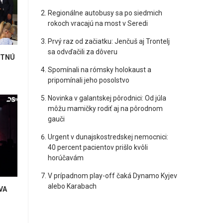
Regionálne autobusy sa po siedmich
rokoch vracajú na most v Seredi
Prvý raz od začiatku: Jenčuš aj Trontelj
sa odvďačili za dôveru
ETNÚ
Spomínali na rómsky holokaust a
pripomínali jeho posolstvo
Novinka v galantskej pôrodnici: Od júla
môžu mamičky rodiť aj na pôrodnom
gauči
Urgent v dunajskostredskej nemocnici:
40 percent pacientov prišlo kvôli
horúčavám
V prípadnom play-off čaká Dynamo Kyjev
alebo Karabach
VA