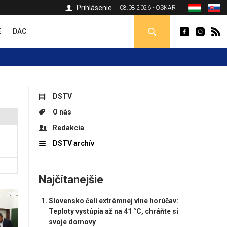
Prihlásenie
08.08.2026 - OSKAR
É
DAC
DSTV
O nás
Redakcia
DSTV archív
Najčítanejšie
Slovensko čelí extrémnej vlne horúčav:
Teploty vystúpia až na 41 °C, chráňte si
svoje domovy