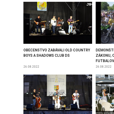
OBECENSTVO ZABÁVALI OLD COUNTRY
DEMONŠTR
BOYS A SHADOWS CLUB DS
ZÁKONU, 
FUTBALOVÉ
26.08.2022
26.08.2022