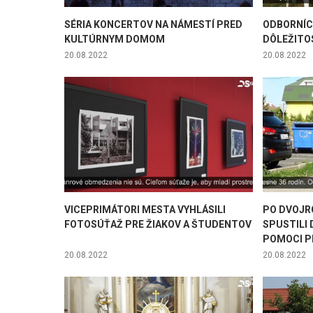
SÉRIA KONCERTOV NA NÁMESTÍ PRED
ODBORNÍC
KULTÚRNYM DOMOM
DÔLEŽITO
20.08.2022
20.08.2022
VICEPRIMÁTORI MESTA VYHLÁSILI
PO DVOJR
FOTOSÚŤAŽ PRE ŽIAKOV A ŠTUDENTOV
SPUSTILI 
POMOCI P
20.08.2022
20.08.2022