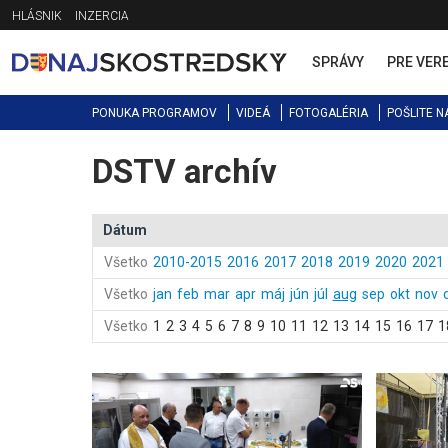
Jump
HLÁSNIK
INZERCIA
to
navigation
SPRÁVY
PRE VER
PONUKA PROGRAMOV
VIDEÁ
FOTOGALÉRIA
POŠLITE N
DSTV archív
Back
to
top
Dátum
Všetko
2010-2015
2016
2017
2018
2019
2020
2021
Všetko
jan
feb
mar
apr
máj
jún
júl
aug
sep
okt
nov
Všetko
1
2
3
4
5
6
7
8
9
10
11
12
13
14
15
16
17
1