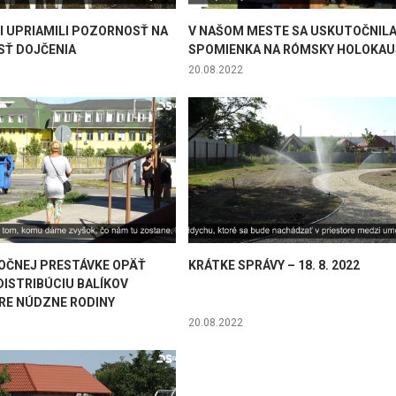
I UPRIAMILI POZORNOSŤ NA
V NAŠOM MESTE SA USKUTOČNIL
SŤ DOJČENIA
SPOMIENKA NA RÓMSKY HOLOKA
20.08.2022
OČNEJ PRESTÁVKE OPÄŤ
KRÁTKE SPRÁVY – 18. 8. 2022
DISTRIBÚCIU BALÍKOV
RE NÚDZNE RODINY
20.08.2022