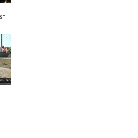
A
UST