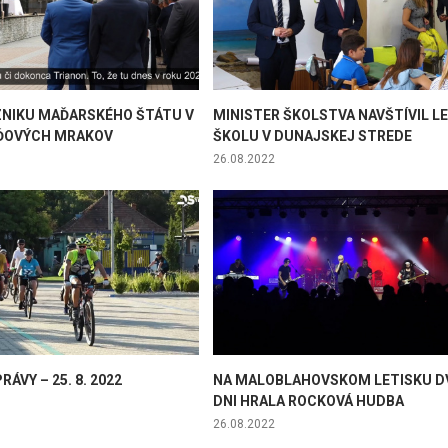
ZNIKU MAĎARSKÉHO ŠTÁTU V
MINISTER ŠKOLSTVA NAVŠTÍVIL L
ŽĎOVÝCH MRAKOV
ŠKOLU V DUNAJSKEJ STREDE
26.08.2022
RÁVY – 25. 8. 2022
NA MALOBLAHOVSKOM LETISKU D
DNI HRALA ROCKOVÁ HUDBA
26.08.2022