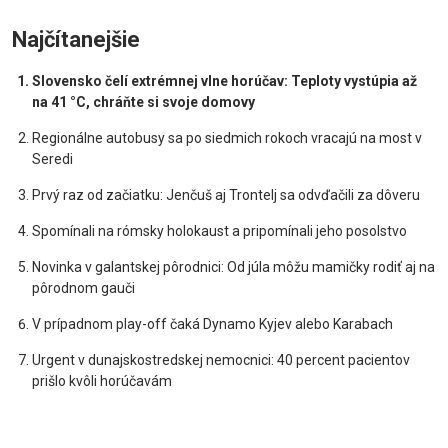
Najčítanejšie
Slovensko čelí extrémnej vlne horúčav: Teploty vystúpia až
na 41 °C, chráňte si svoje domovy
Regionálne autobusy sa po siedmich rokoch vracajú na most v
Seredi
Prvý raz od začiatku: Jenčuš aj Trontelj sa odvďačili za dôveru
Spomínali na rómsky holokaust a pripomínali jeho posolstvo
Novinka v galantskej pôrodnici: Od júla môžu mamičky rodiť aj na
pôrodnom gauči
V prípadnom play-off čaká Dynamo Kyjev alebo Karabach
Urgent v dunajskostredskej nemocnici: 40 percent pacientov
prišlo kvôli horúčavám