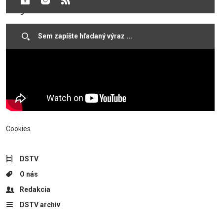
Mestského kultúrneho strediska videoprojekciou a stovkami
fotografií.
Cookies
DSTV
O nás
Redakcia
DSTV archív