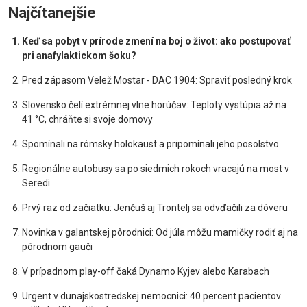
Najčítanejšie
Keď sa pobyt v prírode zmení na boj o život: ako postupovať
pri anafylaktickom šoku?
Pred zápasom Velež Mostar - DAC 1904: Spraviť posledný krok
Slovensko čelí extrémnej vlne horúčav: Teploty vystúpia až na
41 °C, chráňte si svoje domovy
Spomínali na rómsky holokaust a pripomínali jeho posolstvo
Regionálne autobusy sa po siedmich rokoch vracajú na most v
Seredi
Prvý raz od začiatku: Jenčuš aj Trontelj sa odvďačili za dôveru
Novinka v galantskej pôrodnici: Od júla môžu mamičky rodiť aj na
pôrodnom gauči
V prípadnom play-off čaká Dynamo Kyjev alebo Karabach
Urgent v dunajskostredskej nemocnici: 40 percent pacientov