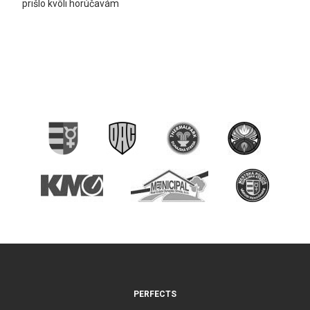
prišlo kvôli horúčavám
PERFECTS