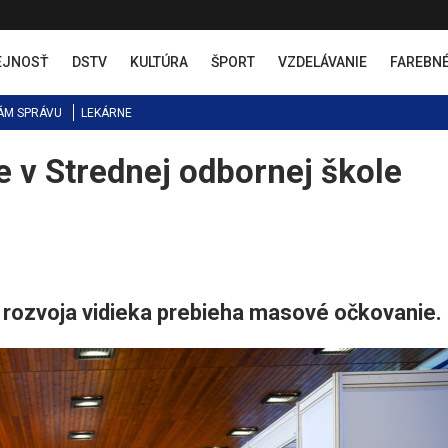
EJNOSŤ
DSTV
KULTÚRA
ŠPORT
VZDELÁVANIE
FAREBN
ÁM SPRÁVU
LEKÁRNE
 v Strednej odbornej škole
y rozvoja vidieka prebieha masové očkovanie.