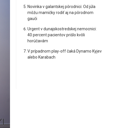
Novinka v galantskej pôrodnici: Od júla
môžu mamičky rodiť aj na pôrodnom
gauči
Urgent v dunajskostredskej nemocnici:
40 percent pacientov prišlo kvôli
horúčavám
V prípadnom play-off čaká Dynamo Kyjev
alebo Karabach