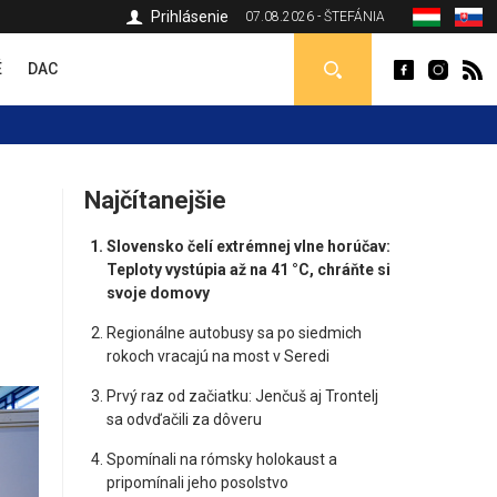
Prihlásenie
07.08.2026 - ŠTEFÁNIA
É
DAC
Najčítanejšie
Slovensko čelí extrémnej vlne horúčav:
Teploty vystúpia až na 41 °C, chráňte si
svoje domovy
Regionálne autobusy sa po siedmich
rokoch vracajú na most v Seredi
Prvý raz od začiatku: Jenčuš aj Trontelj
sa odvďačili za dôveru
Spomínali na rómsky holokaust a
pripomínali jeho posolstvo