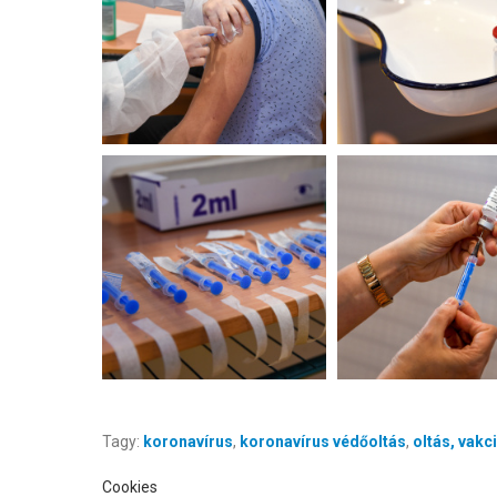
Tagy:
koronavírus
,
koronavírus védőoltás
,
oltás, vakc
Cookies