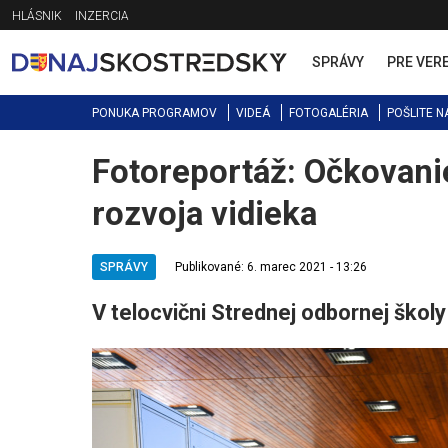
Jump
HLÁSNIK
INZERCIA
to
navigation
SPRÁVY
PRE VER
PONUKA PROGRAMOV
VIDEÁ
FOTOGALÉRIA
POŠLITE N
Fotoreportáž: Očkovanie
Back
to
rozvoja vidieka
top
SPRÁVY
Publikované: 6. marec 2021 - 13:26
V telocvični Strednej odbornej škol