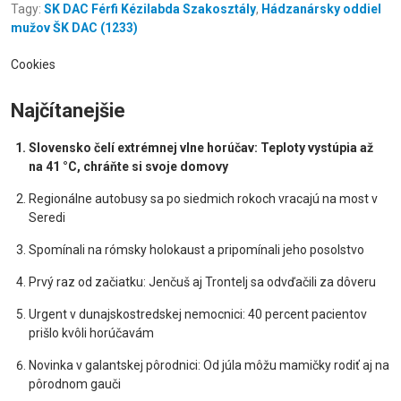
Tagy:
SK DAC Férfi Kézilabda Szakosztály
,
Hádzanársky oddiel
mužov ŠK DAC (1233)
Cookies
Najčítanejšie
Slovensko čelí extrémnej vlne horúčav: Teploty vystúpia až
na 41 °C, chráňte si svoje domovy
Regionálne autobusy sa po siedmich rokoch vracajú na most v
Seredi
Spomínali na rómsky holokaust a pripomínali jeho posolstvo
Prvý raz od začiatku: Jenčuš aj Trontelj sa odvďačili za dôveru
Urgent v dunajskostredskej nemocnici: 40 percent pacientov
prišlo kvôli horúčavám
Novinka v galantskej pôrodnici: Od júla môžu mamičky rodiť aj na
pôrodnom gauči