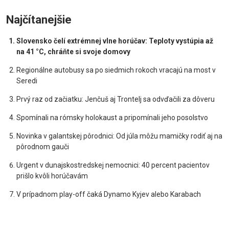
Najčítanejšie
Slovensko čelí extrémnej vlne horúčav: Teploty vystúpia až
na 41 °C, chráňte si svoje domovy
Regionálne autobusy sa po siedmich rokoch vracajú na most v
Seredi
Prvý raz od začiatku: Jenčuš aj Trontelj sa odvďačili za dôveru
Spomínali na rómsky holokaust a pripomínali jeho posolstvo
Novinka v galantskej pôrodnici: Od júla môžu mamičky rodiť aj na
pôrodnom gauči
Urgent v dunajskostredskej nemocnici: 40 percent pacientov
prišlo kvôli horúčavám
V prípadnom play-off čaká Dynamo Kyjev alebo Karabach