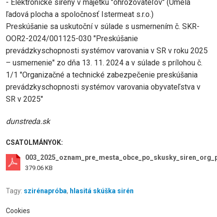
- Elektronické sirény v majetku "ohrozovateľov" (Umelá
ľadová plocha a spoločnosť Istermeat s.r.o.)
Preskúšanie sa uskutoční v súlade s usmernením č. SKR-
OOR2-2024/001125-030 "Preskúšanie
prevádzkyschopnosti systémov varovania v SR v roku 2025
– usmernenie" zo dňa 13. 11. 2024 a v súlade s prílohou č.
1/1 "Organizačné a technické zabezpečenie preskúšania
prevádzkyschopnosti systémov varovania obyvateľstva v
SR v 2025"
dunstreda.sk
CSATOLMÁNYOK:
003_2025_oznam_pre_mesta_obce_po_skusky_siren_org_p
379.06 KB
Tagy:
szirénapróba
,
hlasitá skúška sirén
Cookies