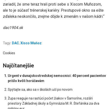
zariadil, že sme teraz hrali proti sebe s Xiscom Muñozom,
ale to je súčasť trénerskej kariéry. Prestupové okno sa ešte
zďaleka neskončilo, zrejme dôjde k zmenám v našom kádri.“
dac1904.sk
Tagy:
DAC
,
Xisco Muňoz
Cookies
Najčítanejšie
Urgent v dunajskostredskej nemocnici: 40 percent pacientov
prišlo kvôli horúčavám
Spýtajte sa, ako sa v školách učí po novom
Župa reaguje na rastúci počet žiakov v Šamoríne, rozšíri
priestory Základnej školy a Gymnázia M. R. Štefánika za dva
milióny eur