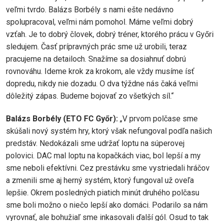
veľmi tvrdo. Balázs Borbély s nami ešte nedávno
spolupracoval, veľmi nám pomohol. Máme veľmi dobrý
vzťah. Je to dobrý človek, dobrý tréner, ktorého prácu v Győri
sledujem. Časť prípravných prác sme už urobili, teraz
pracujeme na detailoch. Snažíme sa dosiahnuť dobrú
rovnováhu. Ideme krok za krokom, ale vždy musíme ísť
dopredu, nikdy nie dozadu. O dva týždne nás čaká veľmi
dôležitý zápas. Budeme bojovať zo všetkých síl.“
Balázs Borbély (ETO FC Győr):
„V prvom polčase sme
skúšali nový systém hry, ktorý však nefungoval podľa našich
predstáv. Nedokázali sme udržať loptu na súperovej
polovici. DAC mal loptu na kopačkách viac, bol lepší a my
sme neboli efektívni. Cez prestávku sme vystriedali hráčov
a zmenili sme aj herný systém, ktorý fungoval už oveľa
lepšie. Okrem posledných piatich minút druhého polčasu
sme boli možno o niečo lepší ako domáci. Podarilo sa nám
vyrovnať, ale bohužiaľ sme inkasovali ďalší gól. Osud to tak