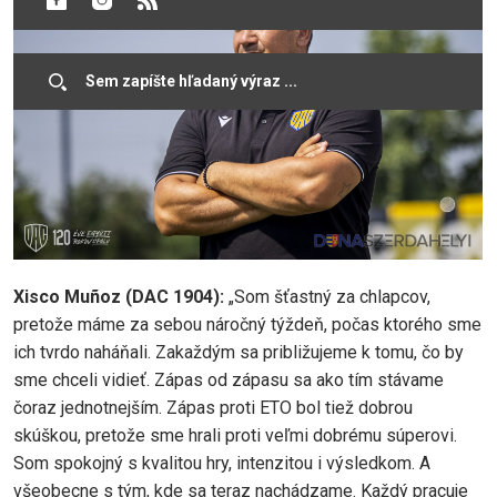
Xisco Muñoz (DAC 1904):
„Som šťastný za chlapcov,
pretože máme za sebou náročný týždeň, počas ktorého sme
ich tvrdo naháňali. Zakaždým sa približujeme k tomu, čo by
sme chceli vidieť. Zápas od zápasu sa ako tím stávame
čoraz jednotnejším. Zápas proti ETO bol tiež dobrou
skúškou, pretože sme hrali proti veľmi dobrému súperovi.
Som spokojný s kvalitou hry, intenzitou i výsledkom. A
všeobecne s tým, kde sa teraz nachádzame. Každý pracuje