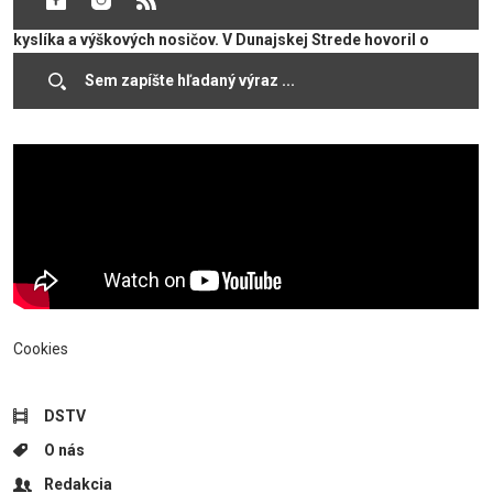
najnebezpečnejších vrchov sveta vystúpil bez použitia umelého
kyslíka a výškových nosičov. V Dunajskej Strede hovoril o
najvzrušujúcejších zážitkoch expedície a načrtol aj plány do
budúcna.
Cookies
DSTV
O nás
Redakcia