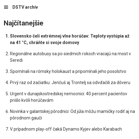
DSTV archív
Najčítanejšie
Slovensko čelí extrémnej vlne horúčav: Teploty vystúpia až
na 41 °C, chráňte si svoje domovy
Regionálne autobusy sa po siedmich rokoch vracajú na most v
Seredi
Spomínali na rómsky holokaust a pripomínali jeho posolstvo
Prvý raz od začiatku: Jenčuš aj Trontelj sa odvďačili za dôveru
Urgent v dunajskostredskej nemocnici: 40 percent pacientov
prišlo kvôli horúčavám
Novinka v galantskej pôrodnici: Od júla môžu mamičky rodiť aj na
pôrodnom gauči
V prípadnom play-off čaká Dynamo Kyjev alebo Karabach