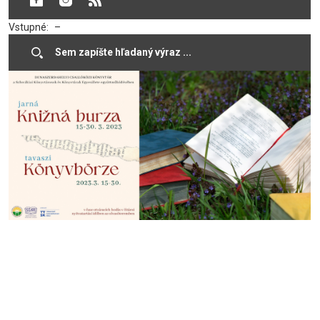
Lokalita:
Žitnoostrovská knižnica v Dunajskej Strede
Vstupné:
–