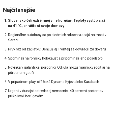
Najčítanejšie
Slovensko čelí extrémnej vlne horúčav: Teploty vystúpia až
na 41 °C, chráňte si svoje domovy
Regionálne autobusy sa po siedmich rokoch vracajú na most v
Seredi
Prvý raz od začiatku: Jenčuš aj Trontelj sa odvďačili za dôveru
Spomínali na rómsky holokaust a pripomínali jeho posolstvo
Novinka v galantskej pôrodnici: Od júla môžu mamičky rodiť aj na
pôrodnom gauči
V prípadnom play-off čaká Dynamo Kyjev alebo Karabach
Urgent v dunajskostredskej nemocnici: 40 percent pacientov
prišlo kvôli horúčavám