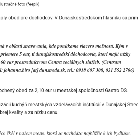
Ilustračné foto (feepik)
teplý obed pre dôchodcov. V Dunajskostredskom hlásniku sa prim
aná v oblasti stravovania, kde ponúkame viacero možností. Kým v
priemere 5 eur, tí dunajskostredskí dôchodcovia, ktorí majú nízky
60 eur prostredníctvom Centra sociálnych služieb. (Centrum
l:
johanna.biro
[at]
dunstreda.sk
, tel.: 0918 607 308, 031 552 2706)
odnený obed za 2,10 eur u mestskej spoločnosti Gastro DS.
zácii kuchýň mestských vzdelávacích inštitúcií v Dunajskej Stre
rej kvality a za nízku cenu.
ch škôl v našom meste, ktorá sa nachádza najbližšie k ich bydlisku.