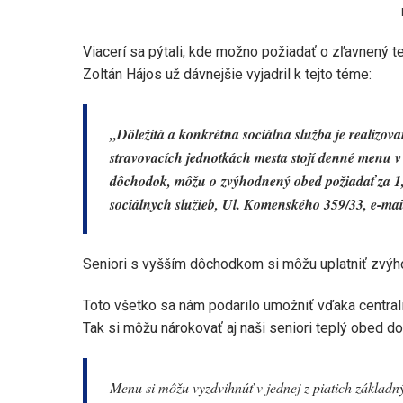
Viacerí sa pýtali, kde možno požiadať o zľavnený 
Zoltán Hájos už dávnejšie vyjadril k tejto téme:
„Dôležitá a konkrétna sociálna služba je realizov
stravovacích jednotkách mesta stojí denné menu v 
dôchodok, môžu o zvýhodnený obed požiadať za 1,
sociálnych služieb, Ul. Komenského 359/33, e-mai
Seniori s vyšším dôchodkom si môžu uplatniť zvýh
Toto všetko sa nám podarilo umožniť vďaka centrali
Tak si môžu nárokovať aj naši seniori teplý obed dob
Menu si môžu vyzdvihnúť v jednej z piatich základný