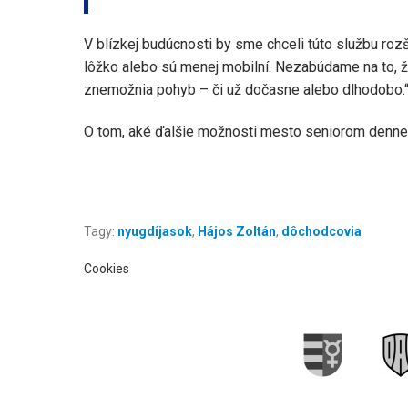
V blízkej budúcnosti by sme chceli túto službu rozší
lôžko alebo sú menej mobilní. Nezabúdame na to, 
znemožnia pohyb – či už dočasne alebo dlhodobo.
O tom, aké ďalšie možnosti mesto seniorom denne 
Tagy:
nyugdíjasok
,
Hájos Zoltán
,
dôchodcovia
Cookies