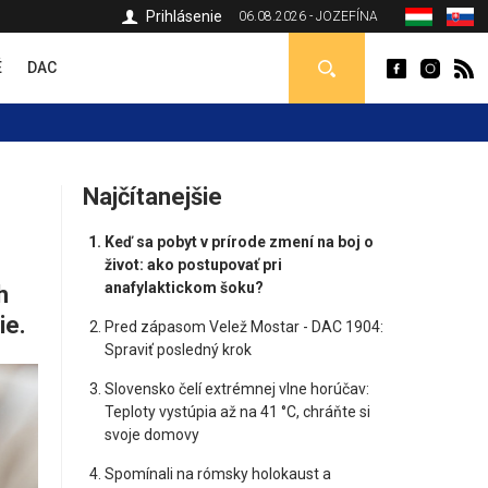
Prihlásenie
06.08.2026 - JOZEFÍNA
É
DAC
Najčítanejšie
Keď sa pobyt v prírode zmení na boj o
život: ako postupovať pri
anafylaktickom šoku?
h
ie.
Pred zápasom Velež Mostar - DAC 1904:
Spraviť posledný krok
Slovensko čelí extrémnej vlne horúčav:
Teploty vystúpia až na 41 °C, chráňte si
svoje domovy
Spomínali na rómsky holokaust a