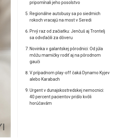
pripomínali jeho posolstvo
Regionálne autobusy sa po siedmich
rokoch vracajú na most v Seredi
Prvý raz od začiatku: Jenčuš aj Trontelj
sa odvďačili za dôveru
Novinka v galantskej pôrodnici: Od júla
môžu mamičky rodiť aj na pôrodnom
gauči
V prípadnom play-off čaká Dynamo Kyjev
alebo Karabach
Urgent v dunajskostredskej nemocnici:
40 percent pacientov prišlo kvôli
horúčavám