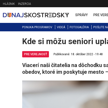
Jump
HLÁSNIK
INZERCIA
to
navigation
SPRÁVY
PRE VER
PONUKA PROGRAMOV
VIDEÁ
FOTOGALÉRIA
POŠLITE N
Kde si môžu seniori upl
Back
to
top
PRE VEREJNOSŤ
Publikované: 18. október 2022 - 19:48
Viacerí naši čitatelia na dôchodku sa
obedov, ktoré im poskytuje mesto –