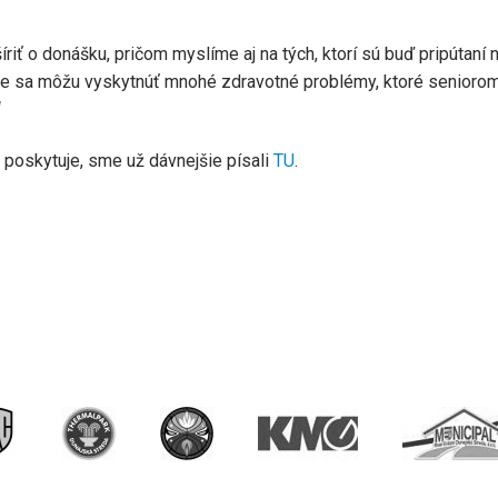
riť o donášku, pričom myslíme aj na tých, ktorí sú buď pripútaní 
že sa môžu vyskytnúť mnohé zdravotné problémy, ktoré senioro
“
poskytuje, sme už dávnejšie písali
TU
.