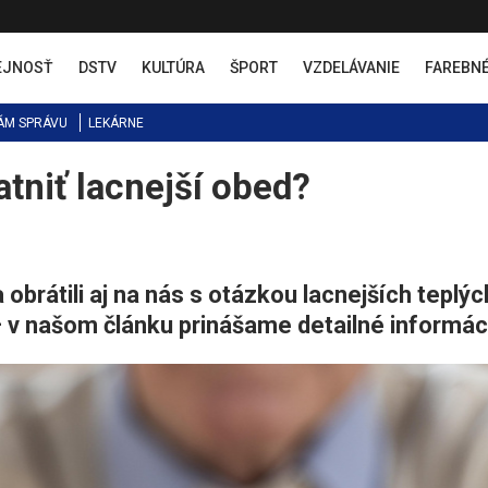
EJNOSŤ
DSTV
KULTÚRA
ŠPORT
VZDELÁVANIE
FAREBN
ÁM SPRÁVU
LEKÁRNE
atniť lacnejší obed?
 obrátili aj na nás s otázkou lacnejších teplýc
 v našom článku prinášame detailné informác