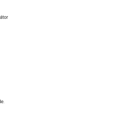
átor
de.