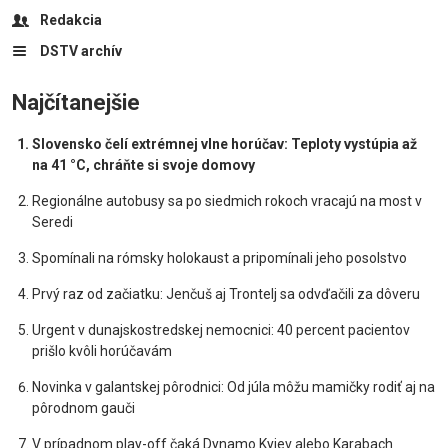
Redakcia
DSTV archív
Najčítanejšie
Slovensko čelí extrémnej vlne horúčav: Teploty vystúpia až
na 41 °C, chráňte si svoje domovy
Regionálne autobusy sa po siedmich rokoch vracajú na most v
Seredi
Spomínali na rómsky holokaust a pripomínali jeho posolstvo
Prvý raz od začiatku: Jenčuš aj Trontelj sa odvďačili za dôveru
Urgent v dunajskostredskej nemocnici: 40 percent pacientov
prišlo kvôli horúčavám
Novinka v galantskej pôrodnici: Od júla môžu mamičky rodiť aj na
pôrodnom gauči
V prípadnom play-off čaká Dynamo Kyjev alebo Karabach