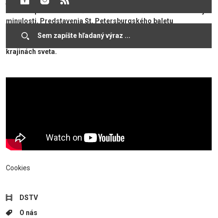
jedinečné. Cieľom divadla je navrátiť povôdné svetlo klasických
veľdiel a pomocou tanečného umenia vrátiť divákov do dávnej
minulosti. Predstavenia St. Petersburgského baletu
charakterizuje vysoká umelecká úroveň. Počas 27-ročného
pôsobenia absolvovali niekoľko tisíc vystúpení vo viacerých
krajinách sveta.
Cookies
DSTV
O nás