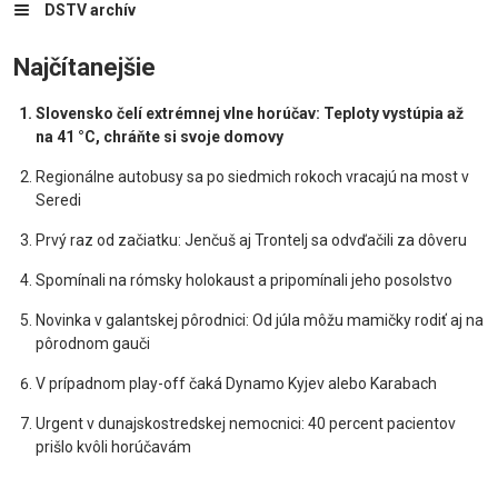
DSTV archív
Najčítanejšie
Slovensko čelí extrémnej vlne horúčav: Teploty vystúpia až
na 41 °C, chráňte si svoje domovy
Regionálne autobusy sa po siedmich rokoch vracajú na most v
Seredi
Prvý raz od začiatku: Jenčuš aj Trontelj sa odvďačili za dôveru
Spomínali na rómsky holokaust a pripomínali jeho posolstvo
Novinka v galantskej pôrodnici: Od júla môžu mamičky rodiť aj na
pôrodnom gauči
V prípadnom play-off čaká Dynamo Kyjev alebo Karabach
Urgent v dunajskostredskej nemocnici: 40 percent pacientov
prišlo kvôli horúčavám