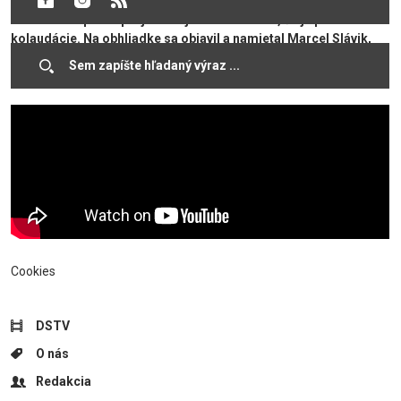
spoločne s účastníkmi konania preskúma, či stavba je
realizovaná podľa projektovej dokumentácie, čo je podmienkou
kolaudácie. Na obhliadke sa objavil a namietal Marcel Slávik,
predseda tzv. Združenia domových samospráv, ktorý viackrát
kladie prekážky pred podobné veľké investičné akcie.​
Cookies
DSTV
O nás
Redakcia