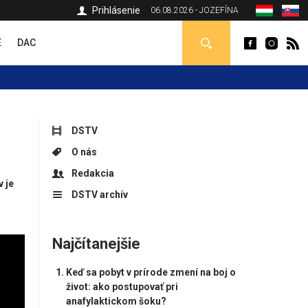
Prihlásenie
06.08.2026 - JOZEFÍNA
É
DAC
DSTV
O nás
Redakcia
 je
DSTV archív
Najčítanejšie
Keď sa pobyt v prírode zmení na boj o
život: ako postupovať pri
anafylaktickom šoku?