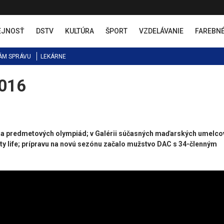
EJNOSŤ
DSTV
KULTÚRA
ŠPORT
VZDELÁVANIE
FAREBN
ÁM SPRÁVU
LEKÁRNE
2016
í a predmetových olympiád; v Galérii súčasných maďarských umelcov
y life; prípravu na novú sezónu začalo mužstvo DAC s 34-členným