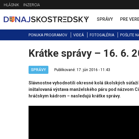
Jump
HLÁSNIK
INZERCIA
to
navigation
SPRÁVY
PRE VER
PONUKA PROGRAMOV
VIDEÁ
FOTOGALÉRIA
POŠLITE N
Krátke správy – 16. 6. 
Back
to
top
SPRÁVY
Publikované: 17. jún 2016 - 11:43
Slávnostne vyhodnotili okresné kolá školských súťaž
inštalovaná výstava manželského páru pod názvom Cit
hráčskym kádrom – nasledujú krátke správy. ​