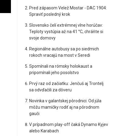
Pred zápasom Velež Mostar - DAC 1904:
Spraviť posledný krok
Slovensko čelí extrémnej vlne horúčav:
Teploty vystúpia až na 41 °C, chráňte si
svoje domovy
Regionálne autobusy sa po siedmich
rokoch vracajú na most v Seredi
Spomínali na rómsky holokaust a
pripomínali jeho posolstvo
Prvý raz od začiatku: Jenčuš aj Trontelj
sa odvďačili za dôveru
Novinka v galantskej pôrodnici: Od júla
môžu mamičky rodiť aj na pôrodnom
gauči
V prípadnom play-off čaká Dynamo Kyjev
alebo Karabach