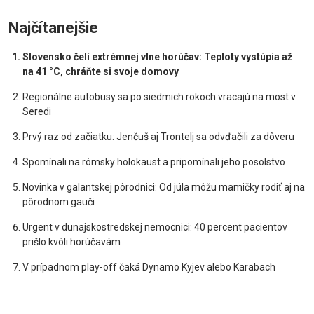
Najčítanejšie
Slovensko čelí extrémnej vlne horúčav: Teploty vystúpia až
na 41 °C, chráňte si svoje domovy
Regionálne autobusy sa po siedmich rokoch vracajú na most v
Seredi
Prvý raz od začiatku: Jenčuš aj Trontelj sa odvďačili za dôveru
Spomínali na rómsky holokaust a pripomínali jeho posolstvo
Novinka v galantskej pôrodnici: Od júla môžu mamičky rodiť aj na
pôrodnom gauči
Urgent v dunajskostredskej nemocnici: 40 percent pacientov
prišlo kvôli horúčavám
V prípadnom play-off čaká Dynamo Kyjev alebo Karabach