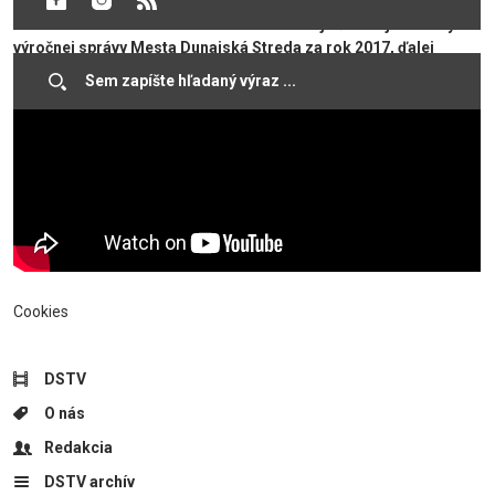
študentského divadla Fókusz. Hlavnými bodmi programu
zasadnutia boli schválenie konsolidovanej účtovnej závierky a
výročnej správy Mesta Dunajská Streda za rok 2017, ďalej
zmeny rozpočtu mesta č. 3 za rok 2018.​
Cookies
DSTV
O nás
Redakcia
DSTV archív