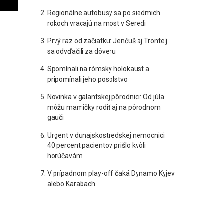
Regionálne autobusy sa po siedmich
rokoch vracajú na most v Seredi
Prvý raz od začiatku: Jenčuš aj Trontelj
sa odvďačili za dôveru
Spomínali na rómsky holokaust a
pripomínali jeho posolstvo
Novinka v galantskej pôrodnici: Od júla
môžu mamičky rodiť aj na pôrodnom
gauči
Urgent v dunajskostredskej nemocnici:
40 percent pacientov prišlo kvôli
horúčavám
V prípadnom play-off čaká Dynamo Kyjev
alebo Karabach