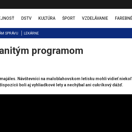
EJNOSŤ
DSTV
KULTÚRA
ŠPORT
VZDELÁVANIE
FAREBN
ÁM SPRÁVU
LEKÁRNE
manitým programom
majáles. Návštevníci na maloblahovskom letisku mohli vidieť nieko
dispozícii boli aj vyhliadkové lety a nechýbal ani cukríkový dážď.​