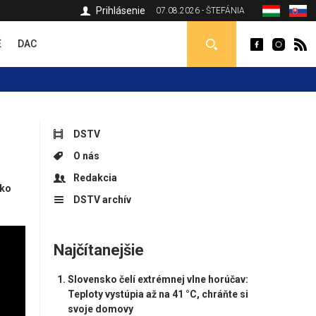
Prihlásenie
07.08.2026 - ŠTEFÁNIA
É
DAC
DSTV
O nás
Redakcia
ľko
DSTV archív
Najčítanejšie
Slovensko čelí extrémnej vlne horúčav:
Teploty vystúpia až na 41 °C, chráňte si
svoje domovy