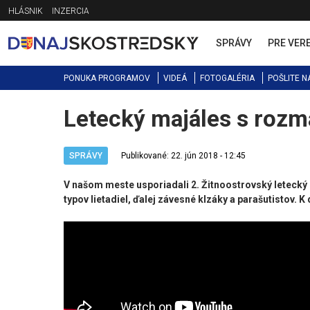
Jump
HLÁSNIK
INZERCIA
to
navigation
SPRÁVY
PRE VER
PONUKA PROGRAMOV
VIDEÁ
FOTOGALÉRIA
POŠLITE N
Letecký majáles s roz
Back
to
top
SPRÁVY
Publikované: 22. jún 2018 - 12:45
V našom meste usporiadali 2. Žitnoostrovský letecký 
typov lietadiel, ďalej závesné klzáky a parašutistov. K 