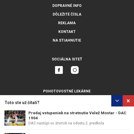
DOPRAVNÉ INFO
DÔLEŽITÉ ČÍSLA
REKLAMA
KONTAKT
NA STIAHNUTIE
SOCIÁLNA SITEŤ
POHOTOVOSTNÉ LEKÁRNE
ZOBRAZIŤ VŠETKY
Toto ste už čítali?
Predaj vstupeniek na stretnutie Velež Mostar - DAC
1904
DAC nastúpi vo štvrtok na odvetu 2. predkola
OCHRANA OSOBNÝCH ÚDAJOV
POUŽÍVANIE COOKIES
Konferenčnej...