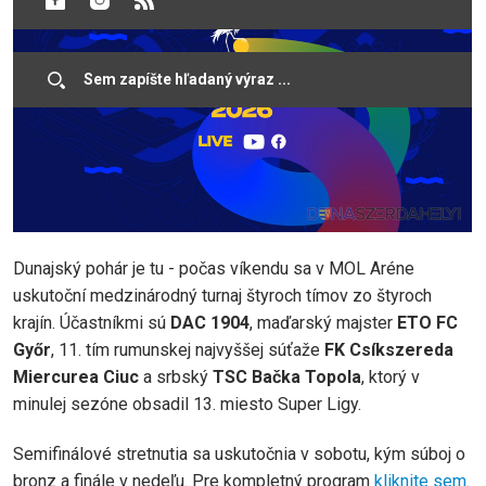
Dunajský pohár je tu - počas víkendu sa v MOL Aréne
uskutoční medzinárodný turnaj štyroch tímov zo štyroch
krajín. Účastníkmi sú
DAC 1904
, maďarský majster
ETO FC
Győr
, 11. tím rumunskej najvyššej súťaže
FK Csíkszereda
Miercurea Ciuc
a srbský
TSC Bačka Topola
, ktorý v
minulej sezóne obsadil 13. miesto Super Ligy.
Semifinálové stretnutia sa uskutočnia v sobotu, kým súboj o
bronz a finále v nedeľu. Pre kompletný program
kliknite sem
.