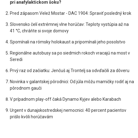
pri anafylaktickom šoku?
Pred zápasom Velež Mostar - DAC 1904: Spraviť posledný krok
Slovensko čelí extrémnej vlne horúčav: Teploty vystúpia až na
41 °C, chráňte si svoje domovy
Spomínali na rómsky holokaust a pripomínali jeho posolstvo
Regionálne autobusy sa po siedmich rokoch vracajú na most v
Seredi
Prvý raz od začiatku: Jenčuš aj Trontelj sa odvďačili za dôveru
Novinka v galantskej pôrodnici: Od júla môžu mamičky rodiť aj na
pôrodnom gauči
V prípadnom play-off čaká Dynamo Kyjev alebo Karabach
Urgent v dunajskostredskej nemocnici: 40 percent pacientov
prišlo kvôli horúčavám