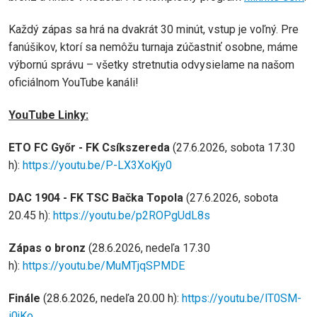
Každý zápas sa hrá na dvakrát 30 minút, vstup je voľný. Pre
fanúšikov, ktorí sa nemôžu turnaja zúčastniť osobne, máme
výbornú správu – všetky stretnutia odvysielame na našom
oficiálnom YouTube kanáli!
YouTube Linky:
ETO FC Győr - FK Csíkszereda
(27.6.2026, sobota 17.30
h):
https://youtu.be/P-LX3XoKjy0
DAC 1904 - FK TSC Bačka Topola
(27.6.2026, sobota
20.45 h):
https://youtu.be/p2ROPgUdL8s
Zápas o bronz
(28.6.2026, nedeľa 17.30
h):
https://youtu.be/MuMTjqSPMDE
Finále
(28.6.2026, nedeľa 20.00 h):
https://youtu.be/lT0SM-
i0jKo