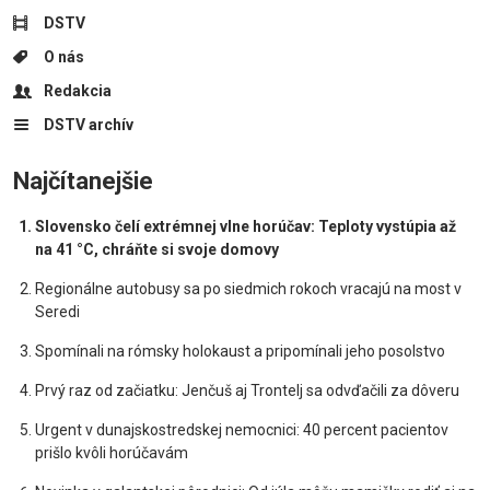
DSTV
O nás
Redakcia
DSTV archív
Najčítanejšie
Slovensko čelí extrémnej vlne horúčav: Teploty vystúpia až
na 41 °C, chráňte si svoje domovy
Regionálne autobusy sa po siedmich rokoch vracajú na most v
Seredi
Spomínali na rómsky holokaust a pripomínali jeho posolstvo
Prvý raz od začiatku: Jenčuš aj Trontelj sa odvďačili za dôveru
Urgent v dunajskostredskej nemocnici: 40 percent pacientov
prišlo kvôli horúčavám