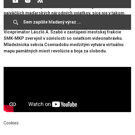
mesta Dunajská Streda nemohla zorganizovať ani tento rok
veľkú slávnostnú spomienku. Pri príležitosti jedného z
najväčších maďarských národných sviatkov, síce nie v takom
hojnom počte ako obvykle, ale viacerí vzdali úctu položením
vencov k pomníku 1848/1849 na Vámbéryho námestí.
Viceprimátor László A. Szabó v zastúpení mestskej frakcie
SMK-MKP zverejnil v súvislosti so sviatkom videonahrávku.
Mládežnícka sekcia Csemadoku medzitým vytvára virtuálnu
mapu pamätných miest revolúcie a boja za slobodu.
Cookies