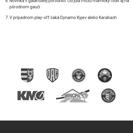
Novinka v galantskej pôrodnici: Od júla môžu mamičky rodiť aj na
pôrodnom gauči
V prípadnom play-off čaká Dynamo Kyjev alebo Karabach