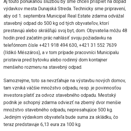
Aj touto ponúkanou službou by sme chceli prispieť na dopad
výdavkov mesta Dunajská Streda. Technicky sme pripravení,
aby od 1. septembra Municipal Real Estate zdarma odvážal
stavebný odpad do 500 kg od tých obyvateľov, ktorí
prestavujú alebo skrášľujú svoj byt, dom. Obyvatelia môžu 48
hodín pred začatím prác nahlásiť svoju požiadavku na
telefónnom čísle +421 918 494 630, +421 31 552 7639
(Ildikó Mészáros), a v tom prípade pracovníci Municipalu
pristavia pred bytovku alebo rodinný dom kontajner
menšieho rozmeru na stavebný odpad.
Samozrejme, toto sa nevzťahuje na výstavbu nových domov,
tam vzniká väčšie množstvo odpadu, resp. je povinnosťou
investora platiť za odvoz stavebného odpadu. Mestský
podnik je schopný zdarma odviezť na zberný dvor menšie
množstvo stavebného odpadu, nepresahujúce 500 kg.
Jediným výdavkom obyvateľa bude suma za skládku, čo
teraz predstavuje 6,13 eura za 100 kg.