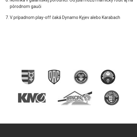
Novinka v galantskej pôrodnici: Od júla môžu mamičky rodiť aj na
pôrodnom gauči
V prípadnom play-off čaká Dynamo Kyjev alebo Karabach