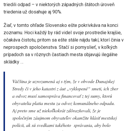
triedili odpad – v niektorých západných štátoch úroveň
triedenia už dosahuje aj 90%.
Žiaľ, v tomto ohľade Slovensko ešte pokrivkáva na konci
zoznamu. Hoci každý by rád videl svoje prostredie krajšie,
očakáva čistotu, pritom sa ešte stále nájdu takí, ktorí činia v
neprospech spoločenstva. Stačí si pomyslieť, v koľkých
prípadoch sa v rôznych častiach mesta objavujú ilegálne
skládky …
Väčšina je uzrozumená aj s tým, že v obvode Dunajskej
Stredy či v jeho katastri z áut „vyklopené“ smeti, ich zber
a odvoz musí samospráva financovať z tej sumy, ktorú
obyvatelia platia mestu za odvoz komunálneho odpadu.
Aj preto sme už niekoľkokrát zdôrazňovali, že je
spoločným záujmom obyvateľov okamžite hlásiť mestskej
polícii, ak sú svedkami takéhoto správania, aby bolo