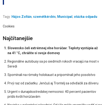
Tagy:
Hájos Zoltán
,
szemétkérdés
,
Municipal
,
otázka odpadu
Cookies
Najčítanejšie
Slovensko čelí extrémnej vlne horúčav: Teploty vystúpia až
na 41 °C, chráňte si svoje domovy
Regionálne autobusy sa po siedmich rokoch vracajú na most v
Seredi
Spomínali na rómsky holokaust a pripomínali jeho posolstvo
Prvý raz od začiatku: Jenčuš aj Trontelj sa odvďačili za dôveru
Urgent v dunajskostredskej nemocnici: 40 percent pacientov
prišlo kvôli horúčavám