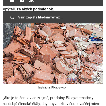
dvore. Primátora mesta sme sa tentoraz okrem iného
opýtali, za akých podmienok.
Ilustrácia, Pixabay.com
„Ako je to čoraz viac zrejmé, predpisy EU systematicky
nabádajú členské štáty, aby obyvatelia v čoraz väčšej miere