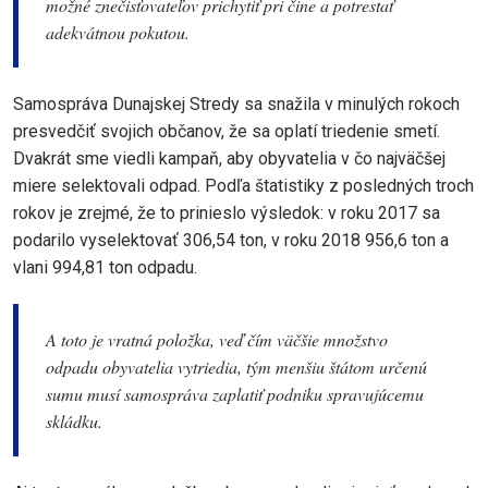
možné znečisťovateľov prichytiť pri čine a potrestať
adekvátnou pokutou.
Samospráva Dunajskej Stredy sa snažila v minulých rokoch
presvedčiť svojich občanov, že sa oplatí triedenie smetí.
Dvakrát sme viedli kampaň, aby obyvatelia v čo najväčšej
miere selektovali odpad. Podľa štatistiky z posledných troch
rokov je zrejmé, že to prinieslo výsledok: v roku 2017 sa
podarilo vyselektovať 306,54 ton, v roku 2018 956,6 ton a
vlani 994,81 ton odpadu.
A toto je vratná položka, veď čím väčšie množstvo
odpadu obyvatelia vytriedia, tým menšiu štátom určenú
sumu musí samospráva zaplatiť podniku spravujúcemu
skládku.