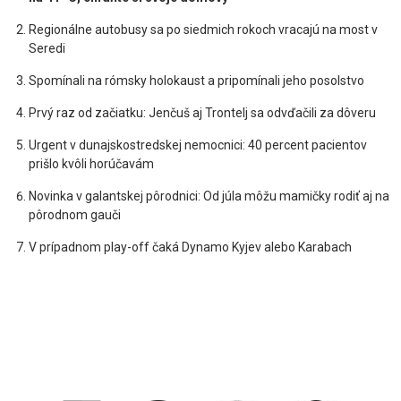
Regionálne autobusy sa po siedmich rokoch vracajú na most v
Seredi
Spomínali na rómsky holokaust a pripomínali jeho posolstvo
Prvý raz od začiatku: Jenčuš aj Trontelj sa odvďačili za dôveru
Urgent v dunajskostredskej nemocnici: 40 percent pacientov
prišlo kvôli horúčavám
Novinka v galantskej pôrodnici: Od júla môžu mamičky rodiť aj na
pôrodnom gauči
V prípadnom play-off čaká Dynamo Kyjev alebo Karabach