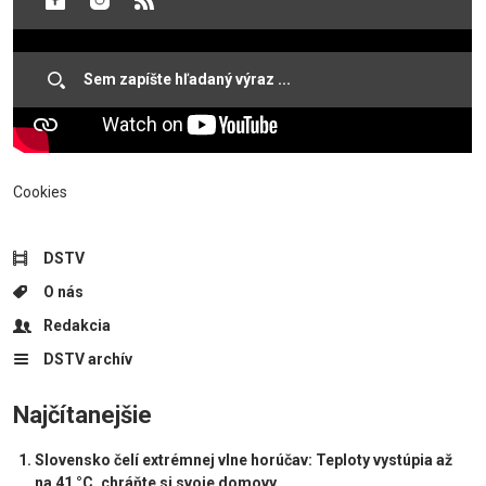
Cookies
DSTV
O nás
Redakcia
DSTV archív
Najčítanejšie
Slovensko čelí extrémnej vlne horúčav: Teploty vystúpia až
na 41 °C, chráňte si svoje domovy