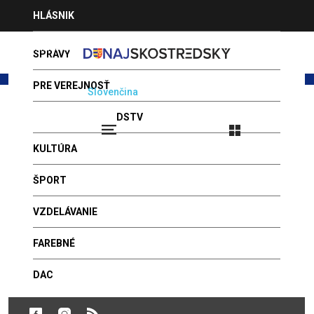
Jump
HLÁSNIK
to
navigation
INZERCIA
SPRÁVY
PRE VEREJNOSŤ
Magyar
Slovenčina
PONUKA PROGRAMOV
DSTV
Prihlásenie
09.08.2026 - ĽUBOMÍRA
VIDEÁ
KULTÚRA
FOTOGALÉRIA
Back
Mestský úrad zahájil doručovanie
to
ŠPORT
nových vernostných kariet
POŠLITE NÁM SPRÁVU
top
VZDELÁVANIE
LEKÁRNE
SPRÁVY
Publikované: 24. január 2020 - 10:37
FAREBNÉ
Koncom januára vyprší platnosť 5-ročných vernostných kariet.
Mestský úrad v súčasnosti už zahájil doručovanie nových
DAC
kariet. Zľavové karty na meno sa vydávajú na dobu neurčitú pre
občanov Dunajskej Stredy, ktorí nemajú žiadne nedoplatky voči