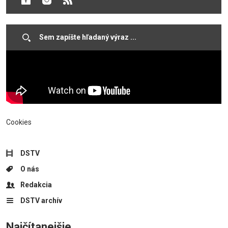
mestskej samospráve.
Cookies
DSTV
O nás
Redakcia
DSTV archív
Najčítanejšie