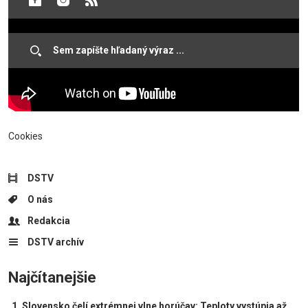
Cookies
DSTV
O nás
Redakcia
DSTV archív
Najčítanejšie
Slovensko čelí extrémnej vlne horúčav: Teploty vystúpia až