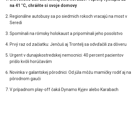
na 41 °C, chráňte si svoje domovy
Regionálne autobusy sa po siedmich rokoch vracajú na most v
Seredi
Spomínali na rómsky holokaust a pripomínali jeho posolstvo
Prvý raz od začiatku: Jenčuš aj Trontelj sa odvďačili za dôveru
Urgent v dunajskostredskej nemocnici: 40 percent pacientov
prišlo kvôli horúčavám
Novinka v galantskej pôrodnici: Od júla môžu mamičky rodiť aj na
pôrodnom gauči
V prípadnom play-off čaká Dynamo Kyjev alebo Karabach