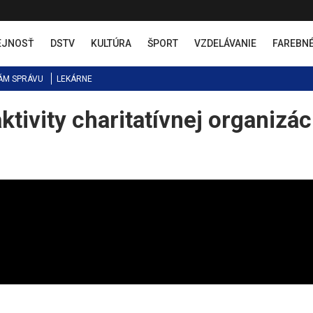
EJNOSŤ
DSTV
KULTÚRA
ŠPORT
VZDELÁVANIE
FAREBN
ÁM SPRÁVU
LEKÁRNE
aktivity charitatívnej organizác