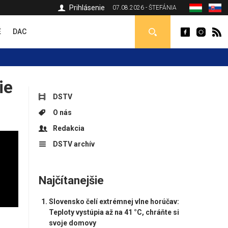
Prihlásenie
07.08.2026 - ŠTEFÁNIA
É
DAC
ie
DSTV
O nás
Redakcia
DSTV archív
Najčítanejšie
Slovensko čelí extrémnej vlne horúčav:
Teploty vystúpia až na 41 °C, chráňte si
svoje domovy