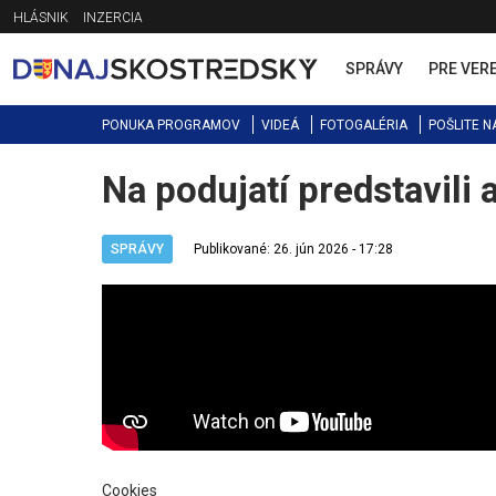
Jump
HLÁSNIK
INZERCIA
to
navigation
SPRÁVY
PRE VER
PONUKA PROGRAMOV
VIDEÁ
FOTOGALÉRIA
POŠLITE N
Na podujatí predstavili 
Back
to
top
SPRÁVY
Publikované: 26. jún 2026 - 17:28
Cookies