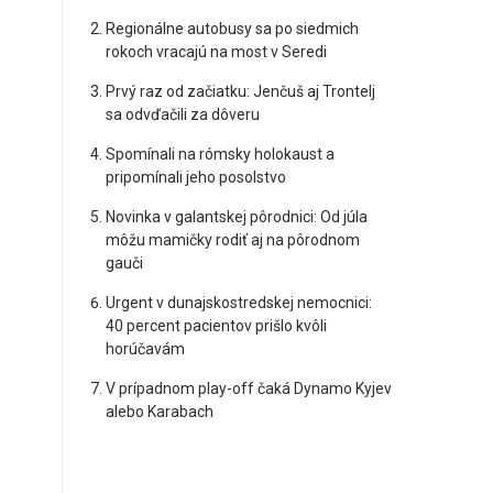
Regionálne autobusy sa po siedmich
rokoch vracajú na most v Seredi
Prvý raz od začiatku: Jenčuš aj Trontelj
sa odvďačili za dôveru
Spomínali na rómsky holokaust a
pripomínali jeho posolstvo
Novinka v galantskej pôrodnici: Od júla
môžu mamičky rodiť aj na pôrodnom
gauči
Urgent v dunajskostredskej nemocnici:
40 percent pacientov prišlo kvôli
horúčavám
V prípadnom play-off čaká Dynamo Kyjev
alebo Karabach