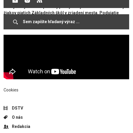
zámer organizátorov. Z výťažku každý rok zakúpi riaditeľstvo
danej školy školské potreby pre vybraných sociálne odkázaných
žiakov piatich Základných škôl v zriadení mesta. Podujatie
prinášame pomocou výberu záberov bez komentára.
Cookies
DSTV
O nás
Redakcia