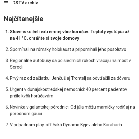
DSTV archív
Najčítanejšie
Slovensko čelí extrémnej vlne horúčav: Teploty vystúpia až
na 41 °C, chráňte si svoje domovy
Spomínali na rómsky holokaust a pripomínali jeho posolstvo
Regionálne autobusy sa po siedmich rokoch vracajú na most v
Seredi
Prvý raz od začiatku: Jenčuš aj Trontelj sa odvďačili za dôveru
Urgent v dunajskostredskej nemocnici: 40 percent pacientov
prišlo kvôli horúčavám
Novinka v galantskej pôrodnici: Od júla môžu mamičky rodiť aj na
pôrodnom gauči
V prípadnom play-off čaká Dynamo Kyjev alebo Karabach