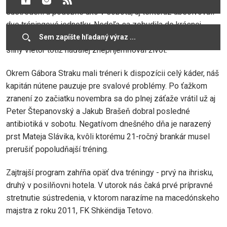
sústredení a podobne ako v sobotu, aj tentoraz absolvovali
dve tréningové jednotky. Nedeľa sa zobudila do krásnej
modrej oblohy, celodenné slnko však bolo klamlivé. Vytrvalý
silný vietor totiž naďalej znepríjemňoval život.
Okrem Gábora Straku mali tréneri k dispozícii celý káder, náš
kapitán nútene pauzuje pre svalové problémy. Po ťažkom
zranení zo začiatku novembra sa do plnej záťaže vrátil už aj
Peter Štepanovský a Jakub Brašeň dobral posledné
antibiotiká v sobotu. Negatívom dnešného dňa je narazený
prst Mateja Slávika, kvôli ktorému 21-ročný brankár musel
prerušiť popoludňajší tréning.
Zajtrajší program zahŕňa opäť dva tréningy - prvý na ihrisku,
druhý v posilňovni hotela. V utorok nás čaká prvé prípravné
stretnutie sústredenia, v ktorom narazíme na macedónskeho
majstra z roku 2011, FK Shkëndija Tetovo.