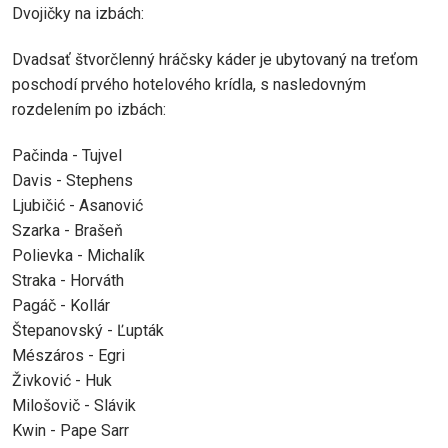
Dvojičky na izbách:
Dvadsať štvorčlenný hráčsky káder je ubytovaný na treťom
poschodí prvého hotelového krídla, s nasledovným
rozdelením po izbách:
Pačinda - Tujvel
Davis - Stephens
Ljubičić - Asanović
Szarka - Brašeň
Polievka - Michalík
Straka - Horváth
Pagáč - Kollár
Štepanovský - Ľupták
Mészáros - Egri
Živković - Huk
Milošovič - Slávik
Kwin - Pape Sarr