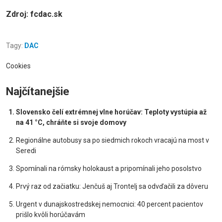
Zdroj: fcdac.sk
Tagy:
DAC
Cookies
Najčítanejšie
Slovensko čelí extrémnej vlne horúčav: Teploty vystúpia až
na 41 °C, chráňte si svoje domovy
Regionálne autobusy sa po siedmich rokoch vracajú na most v
Seredi
Spomínali na rómsky holokaust a pripomínali jeho posolstvo
Prvý raz od začiatku: Jenčuš aj Trontelj sa odvďačili za dôveru
Urgent v dunajskostredskej nemocnici: 40 percent pacientov
prišlo kvôli horúčavám