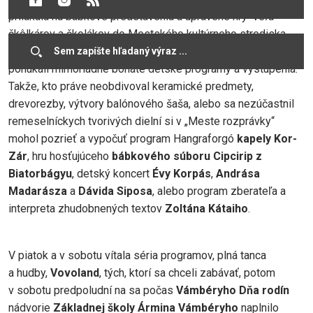
prilákala na bábkové predstavenia a upravené hry veľa
škôlkárov a školákov do Mestského kultúrneho strediska
Benedeka Csaplára, ale aj akcie usporiadané na námestí
ponúkali mimoriadne bohaté detské programy a vystúpenia.
Takže, kto práve neobdivoval keramické predmety,
drevorezby, výtvory balónového šaša, alebo sa nezúčastnil
remeselníckych tvorivých dielní si v „Meste rozprávky“
mohol pozrieť a vypočuť program Hangraforgó
kapely Kor-
Zár
, hru hosťujúceho
bábkového súboru Cipcirip z
Biatorbágyu
, detský koncert
Évy Korpás
,
Andrása
Madarásza
a
Dávida Siposa
, alebo program zberateľa a
interpreta zhudobnených textov
Zoltána Kátaiho
.
V piatok a v sobotu vítala séria programov, plná tanca
a hudby,
Vovoland
, tých, ktorí sa chceli zabávať, potom
v sobotu predpoludní na sa počas
Vámbéryho Dňa rodín
nádvorie
Základnej školy Ármina Vámbéryho
naplnilo