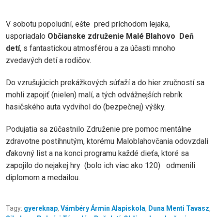
V sobotu popoludní, ešte pred príchodom lejaka,
usporiadalo
Občianske združenie Malé Blahovo
Deň
detí
, s fantastickou atmosférou a za účasti mnoho
zvedavých detí a rodičov.
Do vzrušujúcich prekážkových súťaží a do hier zručností sa
mohli zapojiť (nielen) malí, a tých odvážnejších rebrík
hasičského auta vydvihol do (bezpečnej) výšky.
Podujatia sa zúčastnilo Združenie pre pomoc mentálne
zdravotne postihnutým, ktorému Maloblahovčania odovzdali
ďakovný list a na konci programu každé dieťa, ktoré sa
zapojilo do nejakej hry (bolo ich viac ako 120) odmenili
diplomom a medailou.
Tagy:
gyereknap
,
Vámbéry Ármin Alapiskola
,
Duna Menti Tavasz
,