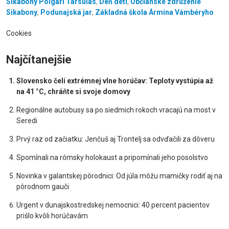
Sikabony Polgári Társulás
,
Deň detí
,
Občianske združenie
Sikabony
,
Podunajská jar
,
Základná škola Ármina Vámbéryho
Cookies
Najčítanejšie
Slovensko čelí extrémnej vlne horúčav: Teploty vystúpia až
na 41 °C, chráňte si svoje domovy
Regionálne autobusy sa po siedmich rokoch vracajú na most v
Seredi
Prvý raz od začiatku: Jenčuš aj Trontelj sa odvďačili za dôveru
Spomínali na rómsky holokaust a pripomínali jeho posolstvo
Novinka v galantskej pôrodnici: Od júla môžu mamičky rodiť aj na
pôrodnom gauči
Urgent v dunajskostredskej nemocnici: 40 percent pacientov
prišlo kvôli horúčavám