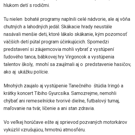
hlukom detí s rodičmi.
Tu nielen bohaté programy naplnili celé nádvorie, ale aj vôňa
chutných a lahodných jedál. Skákacie hrady neustále
nasávali menšie deti, ktoré lákalo skákanie, kým pozornosť
väčších detí pútal program účinkujúcich. Spomedzi
predstavení si záujemcovia mohli vybrať z vystúpení
ľudového tanca, bábkovej hry Virgoncok a vystúpenia
talentov školy, mnohí sa zaujímali aj o predstavenie hasičov,
ako aj ukážku polície.
Mnohých zaujalo aj vystúpenie Tanečného štúdia Iringó a
krátky koncert Tibiho Gyurcsíka. Samozrejme, nemohli
chýbať ani remeselnícke tvorivé dielne, futbalový turnaj,
maľovanie na tvár, líčenie a ani stan zdravia.
Vo veľkej horúčave ešte aj sprievod pozvaných motorkárov
vykúzlil vzrušujúcu, hrmotnú atmosféru.