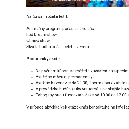
Na čo sa môžete tešiť:
Animačný program počas celého dňa
Led Dream show
Ohnivá show
Skvelá hudba počas celého večera
Podmienky akcie:
Na nočnom kúpaní sa môžete zúčastniť zakúpením 
Využiť sa môžu aj permanentky.
Využitie bazénov je do 23:30, Thermalpark zatvára 
V prevádzke budú všetky vnútorné aj vonkajšie baz
Tobogany budú fungovať v čase od 10:00 do 12:00 a
V prípade akýchkoľvek otázok nás kontaktujte na
info
[at