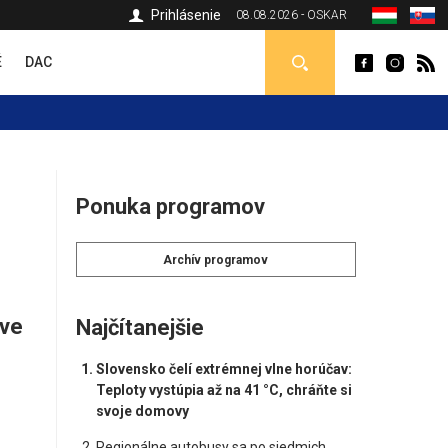
Prihlásenie
08.08.2026 - OSKAR
É
DAC
Ponuka programov
Archív programov
ove
Najčítanejšie
Slovensko čelí extrémnej vlne horúčav:
Teploty vystúpia až na 41 °C, chráňte si
svoje domovy
Regionálne autobusy sa po siedmich