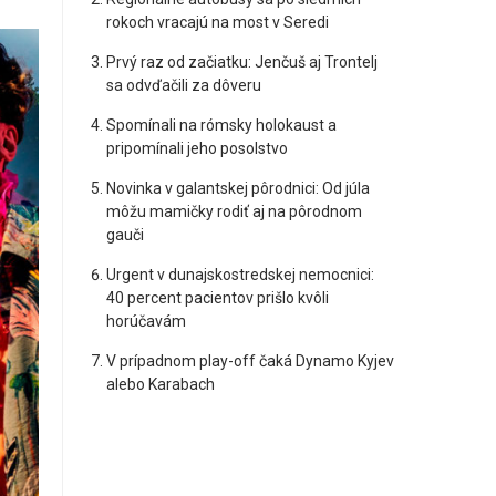
rokoch vracajú na most v Seredi
Prvý raz od začiatku: Jenčuš aj Trontelj
sa odvďačili za dôveru
Spomínali na rómsky holokaust a
pripomínali jeho posolstvo
Novinka v galantskej pôrodnici: Od júla
môžu mamičky rodiť aj na pôrodnom
gauči
Urgent v dunajskostredskej nemocnici:
40 percent pacientov prišlo kvôli
horúčavám
V prípadnom play-off čaká Dynamo Kyjev
alebo Karabach