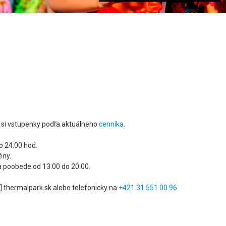
si vstupenky podľa aktuálneho
cenníka
.
o 24:00 hod.
ény.
 poobede od 13:00 do 20:00.
]
thermalpark.sk
alebo telefonicky na
+421 31 551 00 96