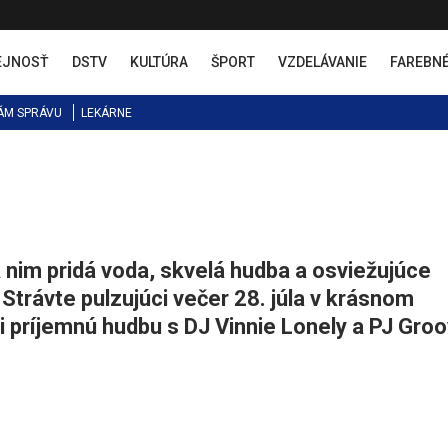
EJNOSŤ
DSTV
KULTÚRA
ŠPORT
VZDELÁVANIE
FAREBN
ÁM SPRÁVU
LEKÁRNE
 nim pridá voda, skvelá hudba a osviežujúce
 Strávte pulzujúci večer 28. júla v krásnom
i príjemnú hudbu s DJ Vinnie Lonely a PJ Gro