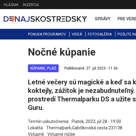
Jump
HLÁSNIK
INZERCIA
to
navigation
SPRÁVY
PRE VER
PONUKA PROGRAMOV
VIDEÁ
FOTOGALÉRIA
POŠLITE N
Nočné kúpanie
Back
to
top
KÚPANIE, PLÁŽ
Publikované: 27. júl 2023 - 11:36
Letné večery sú magické a keď sa k
koktejly, zážitok je nezabudnuteľný.
prostredí Thermalparku DS a užite s
Guru.
Termín uskutočnenia:
Piatok, 2023, júl 28 - 19:00
Lokalita:
Thermalpark,Gabčíkovská cesta 237/38
Vstupné:
Vstupné nižšie