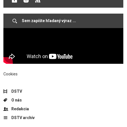
biológie, avšak z dôvodu epidémie koronavírusu našli nové,
kreatívne riešenie.
Cookies
DSTV
O nás
Redakcia
DSTV archív