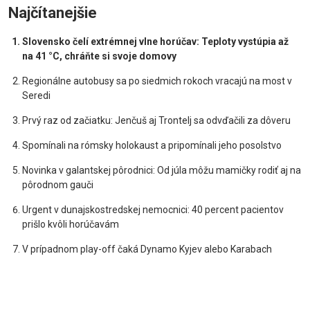
Najčítanejšie
Slovensko čelí extrémnej vlne horúčav: Teploty vystúpia až
na 41 °C, chráňte si svoje domovy
Regionálne autobusy sa po siedmich rokoch vracajú na most v
Seredi
Prvý raz od začiatku: Jenčuš aj Trontelj sa odvďačili za dôveru
Spomínali na rómsky holokaust a pripomínali jeho posolstvo
Novinka v galantskej pôrodnici: Od júla môžu mamičky rodiť aj na
pôrodnom gauči
Urgent v dunajskostredskej nemocnici: 40 percent pacientov
prišlo kvôli horúčavám
V prípadnom play-off čaká Dynamo Kyjev alebo Karabach