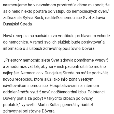
nasmerujeme ho v neznámom prostredí a dáme mu pocit, že
sa o neho niekto postará od vstupu do nemocničných dverí,“
zdôraznila Sylvia Bock, riaditeľka nemocnice Svet zdravia
Dunajská Streda.
Nová recepcia sa nachádza vo vestibule pri hlavnom vchode
do nemocnice. V rámci svojich služieb bude poskytovať aj
informácie o službách zdravotnej poisťovne Dôvera.
„Priestory nemocníc siete Svet zdravia pomáhame vynoviť
a zmodernizovať tak, aby sa v nich pacienti cítili čo možno
najlepšie. Nemocnica v Dunajskej Strede sa môže pochváliť
novou recepciou, ktorá slúži ako info zóna všetkým
návštevníkom nemocnice. Hospitalizovaní na internom
oddelení môžu využiť novú nadštandardnú izbu. Poistenci
Dôvery platia za pobyt v takýchto izbách polovičný
poplatok,“ vysvetlil Martin Kultan, generálny riaditeľ
zdravotnej poisťovne Dôvera.