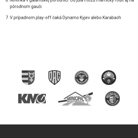
Novinka v galantskej pôrodnici: Od júla môžu mamičky rodiť aj na
pôrodnom gauči
V prípadnom play-off čaká Dynamo Kyjev alebo Karabach