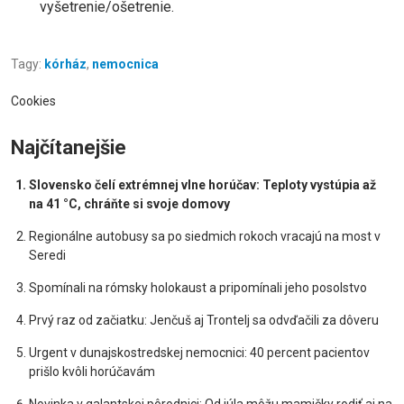
vyšetrenie/ošetrenie.
Tagy:
kórház
,
nemocnica
Cookies
Najčítanejšie
Slovensko čelí extrémnej vlne horúčav: Teploty vystúpia až
na 41 °C, chráňte si svoje domovy
Regionálne autobusy sa po siedmich rokoch vracajú na most v
Seredi
Spomínali na rómsky holokaust a pripomínali jeho posolstvo
Prvý raz od začiatku: Jenčuš aj Trontelj sa odvďačili za dôveru
Urgent v dunajskostredskej nemocnici: 40 percent pacientov
prišlo kvôli horúčavám