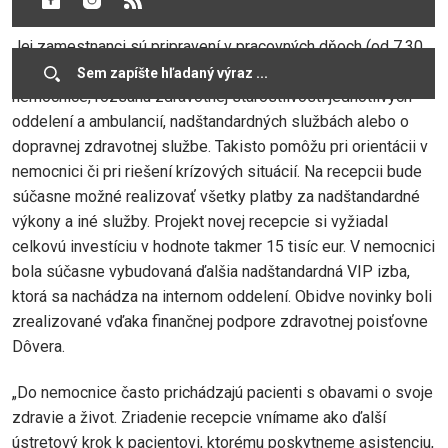
Jej zamestnanci sú pripravení v pracovných dňoch (od 7.30
do 15.30 hod.) poskytovať informácie o prevádzke
nemocnice, rozsahu zdravotnej starostlivosti jednotlivých
oddelení a ambulancií, nadštandardných službách alebo o
dopravnej zdravotnej službe. Takisto pomôžu pri orientácii v
nemocnici či pri riešení krízových situácií. Na recepcii bude
súčasne možné realizovať všetky platby za nadštandardné
výkony a iné služby. Projekt novej recepcie si vyžiadal
celkovú investíciu v hodnote takmer 15 tisíc eur. V nemocnici
bola súčasne vybudovaná ďalšia nadštandardná VIP izba,
ktorá sa nachádza na internom oddelení. Obidve novinky boli
zrealizované vďaka finančnej podpore zdravotnej poisťovne
Dôvera.
„Do nemocnice často prichádzajú pacienti s obavami o svoje
zdravie a život. Zriadenie recepcie vnímame ako ďalší
ústretový krok k pacientovi, ktorému poskytneme asistenciu,