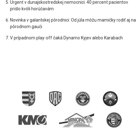
Urgent v dunajskostredskej nemocnici: 40 percent pacientov
prišlo kvôli horúčavám
Novinka v galantskej pôrodnici: Od júla môžu mamičky rodiť aj na
pôrodnom gauči
V prípadnom play-off čaká Dynamo Kyjev alebo Karabach