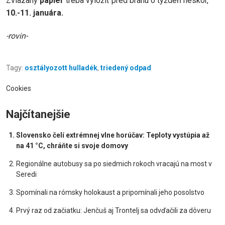
Zviazaný
papier
treba vyložiť pred bránu o týždeň neskôr,
10.-11. januára.
-rovin-
Tagy:
osztályozott hulladék
,
triedený odpad
Cookies
Najčítanejšie
Slovensko čelí extrémnej vlne horúčav: Teploty vystúpia až
na 41 °C, chráňte si svoje domovy
Regionálne autobusy sa po siedmich rokoch vracajú na most v
Seredi
Spomínali na rómsky holokaust a pripomínali jeho posolstvo
Prvý raz od začiatku: Jenčuš aj Trontelj sa odvďačili za dôveru