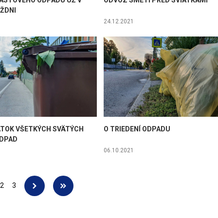
ASTOVÉHO ODPADU UŽ V
ODVOZ SMETÍ PRED SVIATKAMI
ŽDNI
24.12.2021
IATOK VŠETKÝCH SVÄTÝCH
O TRIEDENÍ ODPADU
ODPAD
06.10.2021
2
3