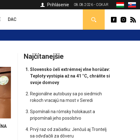
Prihlásenie
08.08.2026 - OSKAR
É
DAC
Najčítanejšie
Slovensko čelí extrémnej vlne horúčav:
Teploty vystúpia až na 41 °C, chráňte si
svoje domovy
Regionálne autobusy sa po siedmich
rokoch vracajú na most v Seredi
Spomínali na rómsky holokaust a
pripomínali jeho posolstvo
ÍNA
Prvý raz od začiatku: Jenčuš aj Trontelj
sa odvďačili za dôveru