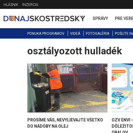
Jump
HLÁSNIK
INZERCIA
to
navigation
SPRÁVY
PRE VER
PONUKA PROGRAMOV
VIDEÁ
FOTOGALÉRIA
POŠLITE N
osztályozott hulladék
Back
to
top
PROSÍME VÁS, NEVYLIEVAJTE VŠETKO
OZV ENVI 
DO NÁDOBY NA OLEJ
DÔLEŽITO
OBALOV