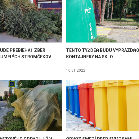
BUDE PREBIEHAŤ ZBER
TENTO TÝŽDEŇ BUDÚ VYPRÁZDŇ
J UMELÝCH STROMČEKOV
KONTAJNERY NA SKLO
10.01.2022