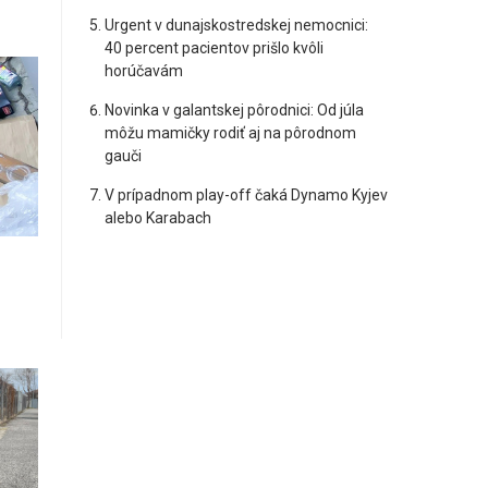
Urgent v dunajskostredskej nemocnici:
40 percent pacientov prišlo kvôli
horúčavám
Novinka v galantskej pôrodnici: Od júla
môžu mamičky rodiť aj na pôrodnom
gauči
V prípadnom play-off čaká Dynamo Kyjev
alebo Karabach