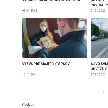
V PONDELOK BUDE ODVOZ PAPIERA
ODVOZ PL
PRVOM TÝ
09.01.2022
01.01.2022
VÝZVA PRE MAJITEĽOV PSOV
AJ VO SV
ODVEZÚ 
12.11.2021
27.10.2021
Stránky
1
Cookies