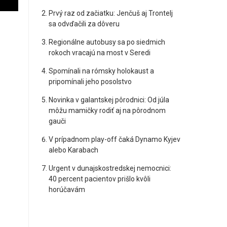
Prvý raz od začiatku: Jenčuš aj Trontelj
sa odvďačili za dôveru
Regionálne autobusy sa po siedmich
rokoch vracajú na most v Seredi
Spomínali na rómsky holokaust a
pripomínali jeho posolstvo
Novinka v galantskej pôrodnici: Od júla
môžu mamičky rodiť aj na pôrodnom
gauči
V prípadnom play-off čaká Dynamo Kyjev
alebo Karabach
Urgent v dunajskostredskej nemocnici:
40 percent pacientov prišlo kvôli
horúčavám