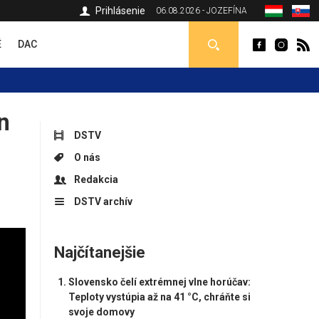
Prihlásenie
06.08.2026 - JOZEFÍNA
É
DAC
n
DSTV
O nás
Redakcia
DSTV archív
Najčítanejšie
Slovensko čelí extrémnej vlne horúčav:
Teploty vystúpia až na 41 °C, chráňte si
svoje domovy