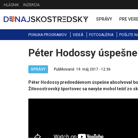
Jump
HLÁSNIK
INZERCIA
to
navigation
SPRÁVY
PRE VER
PONUKA PROGRAMOV
VIDEÁ
FOTOGALÉRIA
POŠLITE N
Péter Hodossy úspešne
Back
to
top
SPRÁVY
Publikované: 19. máj 2017 - 12:36
Péter Hodossy prednedávnom úspešne absolvoval bosto
Žitnoostrovský športovec sa navyše mohol tešiť zo skut