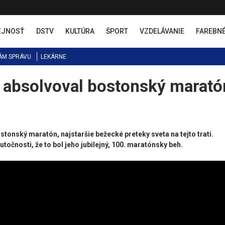
EJNOSŤ
DSTV
KULTÚRA
ŠPORT
VZDELÁVANIE
FAREBN
ÁM SPRÁVU
LEKÁRNE
 absolvoval bostonský marató
nský maratón, najstaršie bežecké preteky sveta na tejto trati.
očnosti, že to bol jeho jubilejný, 100. maratónsky beh.​