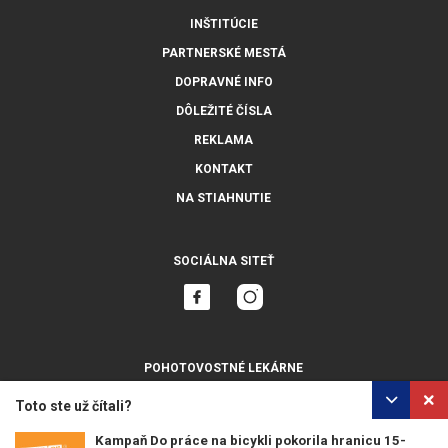
INŠTITÚCIE
PARTNERSKÉ MESTÁ
DOPRAVNÉ INFO
DÔLEŽITÉ ČÍSLA
REKLAMA
KONTAKT
NA STIAHNUTIE
SOCIÁLNA SITEŤ
POHOTOVOSTNÉ LEKÁRNE
ZOBRAZIŤ VŠETKY
Toto ste už čítali?
Kampaň Do práce na bicykli pokorila hranicu 15-