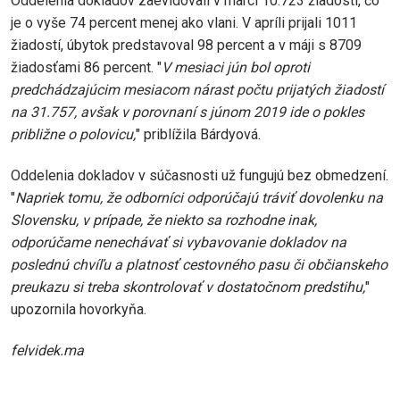
Oddelenia dokladov zaevidovali v marci 10.723 žiadostí, čo
je o vyše 74 percent menej ako vlani. V apríli prijali 1011
žiadostí, úbytok predstavoval 98 percent a v máji s 8709
žiadosťami 86 percent. "
V mesiaci jún bol oproti
predchádzajúcim mesiacom nárast počtu prijatých žiadostí
na 31.757, avšak v porovnaní s júnom 2019 ide o pokles
približne o polovicu,
" priblížila Bárdyová.
Oddelenia dokladov v súčasnosti už fungujú bez obmedzení.
"
Napriek tomu, že odborníci odporúčajú tráviť dovolenku na
Slovensku, v prípade, že niekto sa rozhodne inak,
odporúčame nenechávať si vybavovanie dokladov na
poslednú chvíľu a platnosť cestovného pasu či občianskeho
preukazu si treba skontrolovať v dostatočnom predstihu,
"
upozornila hovorkyňa.
felvidek.ma