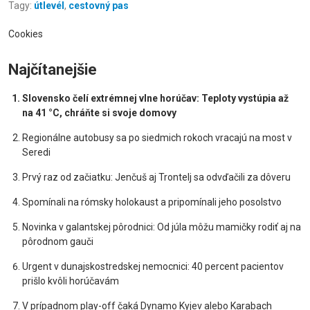
Tagy:
útlevél
,
cestovný pas
Cookies
Najčítanejšie
Slovensko čelí extrémnej vlne horúčav: Teploty vystúpia až
na 41 °C, chráňte si svoje domovy
Regionálne autobusy sa po siedmich rokoch vracajú na most v
Seredi
Prvý raz od začiatku: Jenčuš aj Trontelj sa odvďačili za dôveru
Spomínali na rómsky holokaust a pripomínali jeho posolstvo
Novinka v galantskej pôrodnici: Od júla môžu mamičky rodiť aj na
pôrodnom gauči
Urgent v dunajskostredskej nemocnici: 40 percent pacientov
prišlo kvôli horúčavám
V prípadnom play-off čaká Dynamo Kyjev alebo Karabach