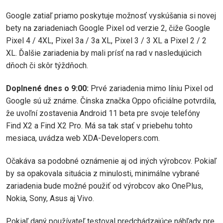
Google zatiaľ priamo poskytuje možnosť vyskúšania si novej
bety na zariadeniach Google Pixel od verzie 2, čiže Google
Pixel 4 / 4XL, Pixel 3a / 3a XL, Pixel 3 / 3 XL a Pixel 2 / 2
XL. Ďalšie zariadenia by mali prísť na rad v nasledujúcich
dňoch či skôr týždňoch.
Doplnené dnes o 9:00:
Prvé zariadenia mimo líniu Pixel od
Google sú už známe. Čínska značka Oppo oficiálne potvrdila,
že uvoľní zostavenia Android 11 beta pre svoje telefóny
Find X2 a Find X2 Pro. Má sa tak stať v priebehu tohto
mesiaca, uvádza web XDA-Developers.com.
Očakáva sa podobné oznámenie aj od iných výrobcov. Pokiaľ
by sa opakovala situácia z minulosti, minimálne vybrané
zariadenia bude možné použiť od výrobcov ako OnePlus,
Nokia, Sony, Asus aj Vivo.
Pokiaľ daný používateľ testoval predchádzajúce náhľady pre