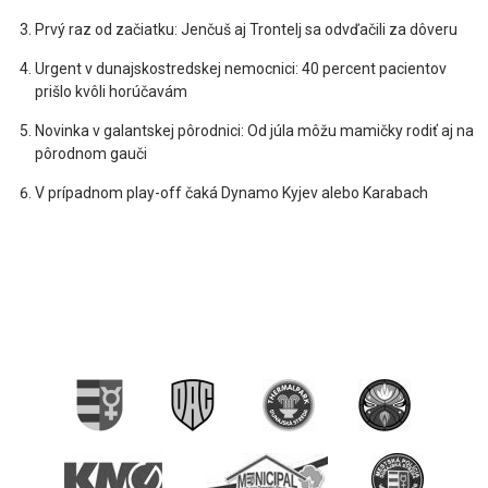
Prvý raz od začiatku: Jenčuš aj Trontelj sa odvďačili za dôveru
Urgent v dunajskostredskej nemocnici: 40 percent pacientov
prišlo kvôli horúčavám
Novinka v galantskej pôrodnici: Od júla môžu mamičky rodiť aj na
pôrodnom gauči
V prípadnom play-off čaká Dynamo Kyjev alebo Karabach