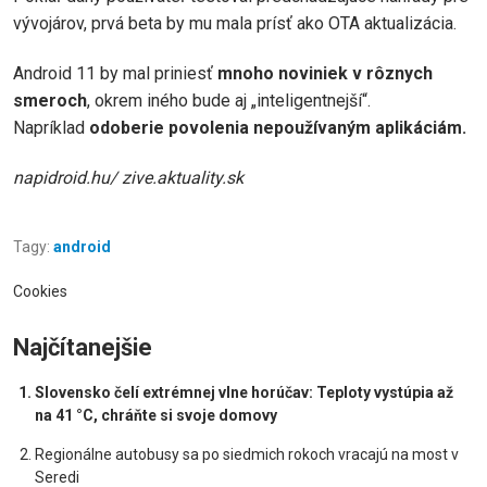
vývojárov, prvá beta by mu mala prísť ako OTA aktualizácia.
Android 11 by mal priniesť
mnoho noviniek v rôznych
smeroch
, okrem iného bude aj „inteligentnejší“.
Napríklad
odoberie povolenia nepoužívaným aplikáciám.
napidroid.hu/ zive.aktuality.sk
Tagy:
android
Cookies
Najčítanejšie
Slovensko čelí extrémnej vlne horúčav: Teploty vystúpia až
na 41 °C, chráňte si svoje domovy
Regionálne autobusy sa po siedmich rokoch vracajú na most v
Seredi