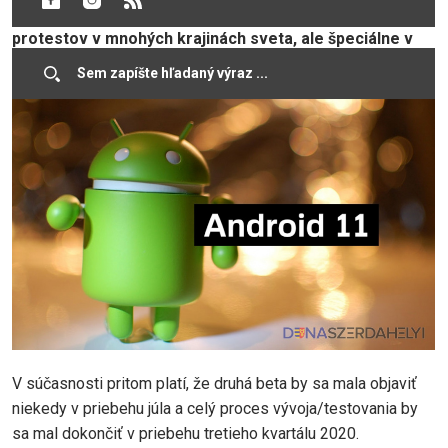
napokon nedodržal, najmä kvôli vlne politických
protestov v mnohých krajinách sveta, ale špeciálne v
USA.
V súčasnosti pritom platí, že druhá beta by sa mala objaviť
niekedy v priebehu júla a celý proces vývoja/testovania by
sa mal dokončiť v priebehu tretieho kvartálu 2020.